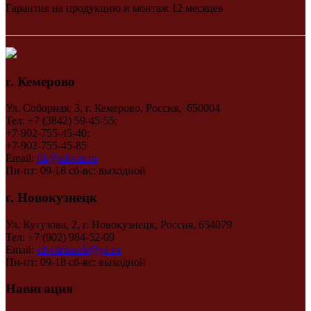
Гарантия на продукцию и монтаж 12 месяцев
г. Кемерово
Ул. Соборная, 3, г. Кемерово, Россия, 650004
Тел: +7 (3842) 59-45-55;
+7-902-755-45-40;
+7-902-755-45-85
Email:
ftk@sibvitr.ru
Пн-пт: 09-18 сб-вс: выходной
г. Новокузнецк
Ул. Кутузова, 2, г. Новокузнецк, Россия, 654079
Тел: +7 (902) 984-52-09
Email:
sibvitrinank@ya.ru
Пн-пт: 09-18 сб-вс: выходной
Навигация