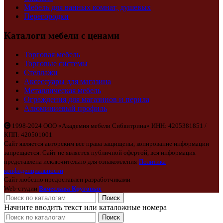
Мебель для ванных комнат, душевых
Перегородки
Каталоги мебели с ценами
Торговая мебель
Торговые системы
Стеллажи
Аксессуары для магазина
Металлическая мебель
Ограждения для магазинов и перила
Алюминиевый профиль
1998-2024 ООО «Академия мебели Сибвитрина» ИНН: 4205381851 /
КПП: 420501001
Сайт является авторским все права защищены, копирование информации
запрещается. Сайт не является публичной офертой, вся информация
представлена исключительно для ознакомления
Политика
конфиденциальности
Сайт любезно предоставлен разработчиками
Web-студии
Вячеслава Круговых
Поиск
Начните вводить текст или каталожные номера
Поиск