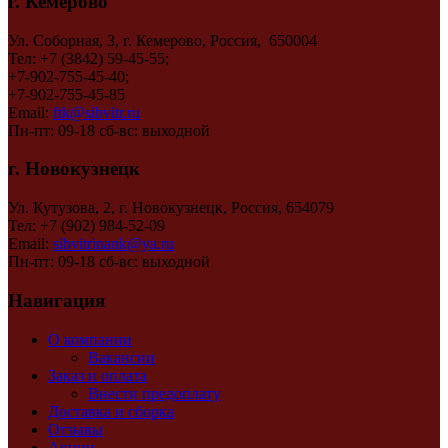
г. Кемерово
Ул. Соборная, 3, г. Кемерово, Россия, 650004
Тел: +7 (3842) 59-45-55;
+7-902-755-45-40;
+7-902-755-45-85
Email:
ftk@sibvitr.ru
Пн-пт: 09-18 сб-вс: выходной
г. Новокузнецк
Ул. Кутузова, 2, г. Новокузнецк, Россия, 654079
Тел: +7 (902) 984-52-09
Email:
sibvitrinank@ya.ru
Пн-пт: 09-18 сб-вс: выходной
Навигация
О компании
Вакансии
Заказ и оплата
Внести предоплату
Доставка и сборка
Отзывы
Акции