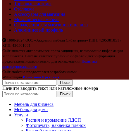
Торговые системы
Стеллажи
Аксессуары для магазина
Металлическая мебель
Ограждения для магазинов и перила
Алюминиевый профиль
1998-2024 ООО «Академия мебели Сибвитрина» ИНН: 4205381851 /
КПП: 420501001
Сайт является авторским все права защищены, копирование информации
запрещается. Сайт не является публичной офертой, вся информация
представлена исключительно для ознакомления
Политика
конфиденциальности
Сайт любезно предоставлен разработчиками
Web-студии
Вячеслава Круговых
Поиск
Начните вводить текст или каталожные номера
Поиск
Мебель для бизнеса
Мебель для дома
Услуги
Распил и кромление ЛДСП
Фотопечать, наклейка пленок
Раскрой стекла, зеркал