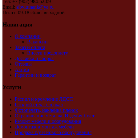
Тел: +7 (902) 984-52-09
Email:
sibvitrinank@ya.ru
Пн-пт: 09-18 сб-вс: выходной
Навигация
О компании
Вакансии
Заказ и оплата
Внести предоплату
Доставка и сборка
Отзывы
Акции
Гарантии и возврат
Услуги
Распил и кромление ЛДСП
Раскрой стекла, зеркал
Фотопечать, наклейка пленок
Окрашивание металла. Изделия Лофт
Ремонт мебели и оборудования
Демонтаж и монтаж мебели
Продажа б/у и нового оборудования