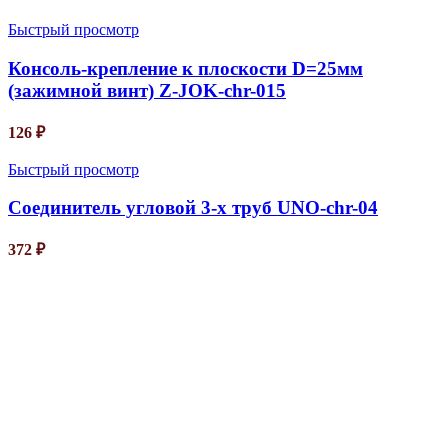
Быстрый просмотр
Консоль-крепление к плоскости D=25мм
(зажимной винт) Z-JOK-chr-015
126
₽
Быстрый просмотр
Соединитель угловой 3-х труб UNO-chr-04
372
₽