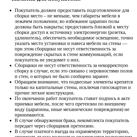
Покупатель должен предоставить подготовленное для
сборки место – не меньше, чем габариты мебели в
лежачем положении; во избежание царапин полы
должны быть накрыты; предоставить близкий к месту
сборки доступ к источнику электроэнергии (розетка,
удлинитель), обеспечить необходимое освещение, точно
указать место установки и навеса мебели на стены —
при этом сборщики не несут ответственность за
повреждение скрытых в стене коммуникаций, если
покупатель не уведомит о них.
Сборщики не несут ответственность за некорректную
сборку в случае, если это связано с неровностями полов
и стен, о которых не было сообщено заранее.
Обращаем внимание, что подвесные элементы крепятся
только на капитальные стены, исключая гипсокартон и
прочие легкие конструкции.
По окончании работ покупатель ставит подпись в акте
приемки мебели, после чего претензии по внешнему
виду (царапины, иные механические повреждения) не
принимаются.
В случае обнаружения брака, некомплекта покупатель
передает через сборщиков претензию.
В случае платного въезда на охраняемую территорию,
стоимость въезда полностью оплачивается получателем.