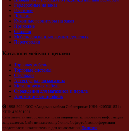
Гардеробные на заказ
Гостиные
Детские
Кухонные гарнитуры на заказ
Прихожие
Спальня
Мебель для ванных комнат, душевых
Перегородки
Каталоги мебели с ценами
Торговая мебель
Торговые системы
Стеллажи
Аксессуары для магазина
Металлическая мебель
Ограждения для магазинов и перила
Алюминиевый профиль
1998-2024 ООО «Академия мебели Сибвитрина» ИНН: 4205381851 /
КПП: 420501001
Сайт является авторским все права защищены, копирование информации
запрещается. Сайт не является публичной офертой, вся информация
представлена исключительно для ознакомления
Политика