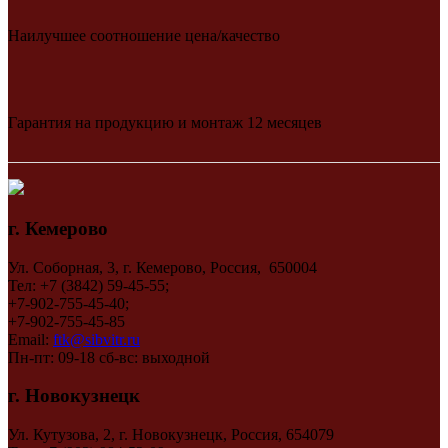
Наилучшее соотношение цена/качество
Гарантия на продукцию и монтаж 12 месяцев
г. Кемерово
Ул. Соборная, 3, г. Кемерово, Россия, 650004
Тел: +7 (3842) 59-45-55;
+7-902-755-45-40;
+7-902-755-45-85
Email:
ftk@sibvitr.ru
Пн-пт: 09-18 сб-вс: выходной
г. Новокузнецк
Ул. Кутузова, 2, г. Новокузнецк, Россия, 654079