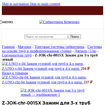
Skip to navigation
Skip to main content
МЕНЮ
Поиск
Главная
-
Магазин
-
Торговые системы сибвитрина
-
Системы
на основе труб и перфорированные стойки
-
Джокер / Uno
-
Соединители труб
-
Z-JOK-chr-001SX Зажим для 3-х труб
левый
Z-UNO-v-04 Зажим угловой для труб в 4-х напр.
216
₽
Назад к товарам
Z-UNO-chr-04 Зажим угловой для труб в 4-х напр.
237
₽
Z-JOK-chr-001SX Зажим для 3-х труб