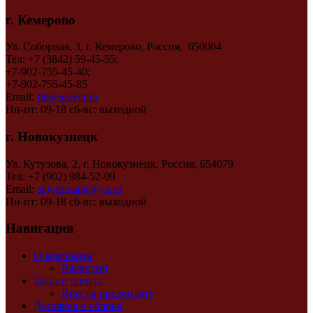
г. Кемерово
Ул. Соборная, 3, г. Кемерово, Россия, 650004
Тел: +7 (3842) 59-45-55;
+7-902-755-45-40;
+7-902-755-45-85
Email:
ftk@sibvitr.ru
Пн-пт: 09-18 сб-вс: выходной
г. Новокузнецк
Ул. Кутузова, 2, г. Новокузнецк, Россия, 654079
Тел: +7 (902) 984-52-09
Email:
sibvitrinank@ya.ru
Пн-пт: 09-18 сб-вс: выходной
Навигация
О компании
Вакансии
Заказ и оплата
Внести предоплату
Доставка и сборка