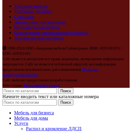
Торговая мебель
Торговые системы
Стеллажи
Аксессуары для магазина
Металлическая мебель
Ограждения для магазинов и перила
Алюминиевый профиль
1998-2024 ООО «Академия мебели Сибвитрина» ИНН: 4205381851 /
КПП: 420501001
Сайт является авторским все права защищены, копирование информации
запрещается. Сайт не является публичной офертой, вся информация
представлена исключительно для ознакомления
Политика
конфиденциальности
Сайт любезно предоставлен разработчиками
Web-студии
Вячеслава Круговых
Поиск
Начните вводить текст или каталожные номера
Поиск
Мебель для бизнеса
Мебель для дома
Услуги
Распил и кромление ЛДСП