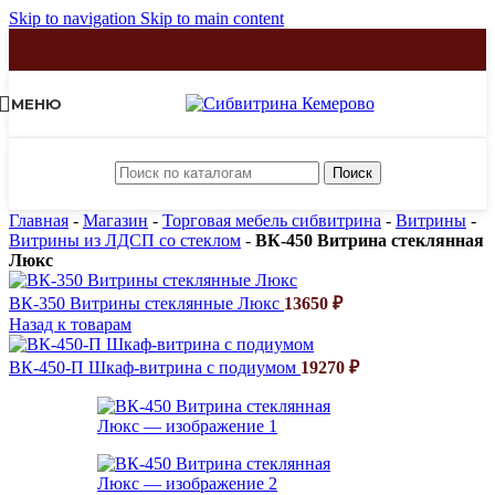
Skip to navigation
Skip to main content
МЕНЮ
Поиск
Главная
-
Магазин
-
Торговая мебель сибвитрина
-
Витрины
-
Витрины из ЛДСП со стеклом
-
ВК-450 Витрина стеклянная
Люкс
ВК-350 Витрины стеклянные Люкс
13650
₽
Назад к товарам
ВК-450-П Шкаф-витрина с подиумом
19270
₽