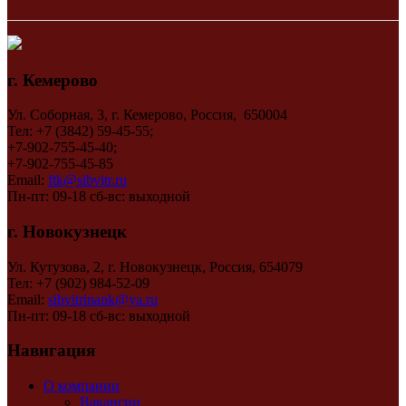
г. Кемерово
Ул. Соборная, 3, г. Кемерово, Россия, 650004
Тел: +7 (3842) 59-45-55;
+7-902-755-45-40;
+7-902-755-45-85
Email:
ftk@sibvitr.ru
Пн-пт: 09-18 сб-вс: выходной
г. Новокузнецк
Ул. Кутузова, 2, г. Новокузнецк, Россия, 654079
Тел: +7 (902) 984-52-09
Email:
sibvitrinank@ya.ru
Пн-пт: 09-18 сб-вс: выходной
Навигация
О компании
Вакансии