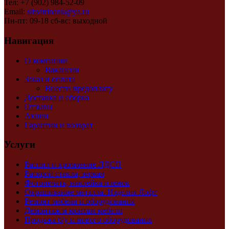
Тел: +7 (902) 984-52-09
Email:
sibvitrinank@ya.ru
Пн-пт: 09-18 сб-вс: выходной
Навигация
О компании
Вакансии
Заказ и оплата
Внести предоплату
Доставка и сборка
Отзывы
Акции
Гарантии и возврат
Услуги
Распил и кромление ЛДСП
Раскрой стекла, зеркал
Фотопечать, наклейка пленок
Окрашивание металла. Изделия Лофт
Ремонт мебели и оборудования
Демонтаж и монтаж мебели
Продажа б/у и нового оборудования