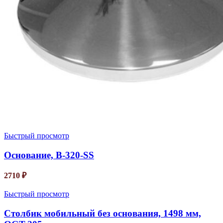
Быстрый просмотр
Основание, B-320-SS
2710
₽
Быстрый просмотр
Столбик мобильный без основания, 1498 мм,