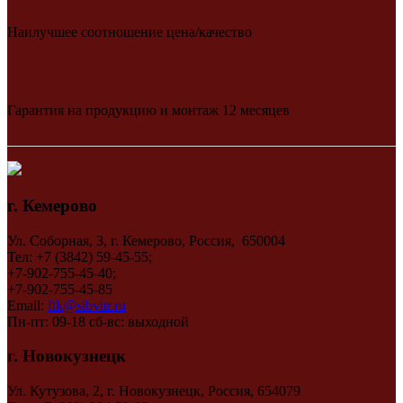
Наилучшее соотношение цена/качество
Гарантия на продукцию и монтаж 12 месяцев
г. Кемерово
Ул. Соборная, 3, г. Кемерово, Россия, 650004
Тел: +7 (3842) 59-45-55;
+7-902-755-45-40;
+7-902-755-45-85
Email:
ftk@sibvitr.ru
Пн-пт: 09-18 сб-вс: выходной
г. Новокузнецк
Ул. Кутузова, 2, г. Новокузнецк, Россия, 654079