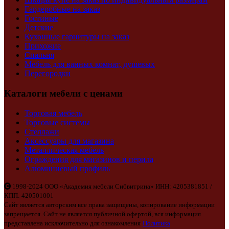
Гардеробные на заказ
Гостиные
Детские
Кухонные гарнитуры на заказ
Прихожие
Спальня
Мебель для ванных комнат, душевых
Перегородки
Каталоги мебели с ценами
Торговая мебель
Торговые системы
Стеллажи
Аксессуары для магазина
Металлическая мебель
Ограждения для магазинов и перила
Алюминиевый профиль
1998-2024 ООО «Академия мебели Сибвитрина» ИНН: 4205381851 /
КПП: 420501001
Сайт является авторским все права защищены, копирование информации
запрещается. Сайт не является публичной офертой, вся информация
представлена исключительно для ознакомления
Политика