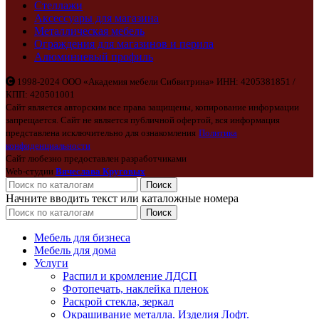
Стеллажи
Аксессуары для магазина
Металлическая мебель
Ограждения для магазинов и перила
Алюминиевый профиль
1998-2024 ООО «Академия мебели Сибвитрина» ИНН: 4205381851 /
КПП: 420501001
Сайт является авторским все права защищены, копирование информации
запрещается. Сайт не является публичной офертой, вся информация
представлена исключительно для ознакомления
Политика
конфиденциальности
Сайт любезно предоставлен разработчиками
Web-студии
Вячеслава Круговых
Поиск
Начните вводить текст или каталожные номера
Поиск
Мебель для бизнеса
Мебель для дома
Услуги
Распил и кромление ЛДСП
Фотопечать, наклейка пленок
Раскрой стекла, зеркал
Окрашивание металла. Изделия Лофт.