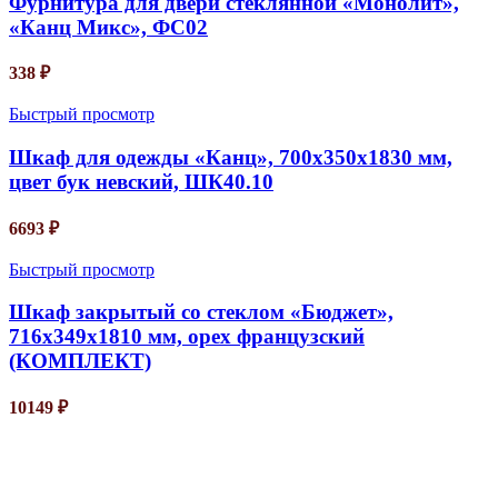
Фурнитура для двери стеклянной «Монолит»,
«Канц Микс», ФС02
338
₽
Быстрый просмотр
Шкаф для одежды «Канц», 700х350х1830 мм,
цвет бук невский, ШК40.10
6693
₽
Быстрый просмотр
Шкаф закрытый со стеклом «Бюджет»,
716х349х1810 мм, орех французский
(КОМПЛЕКТ)
10149
₽