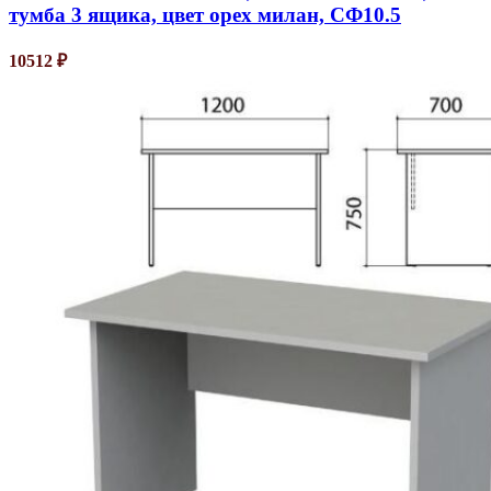
тумба 3 ящика, цвет орех милан, СФ10.5
10512
₽