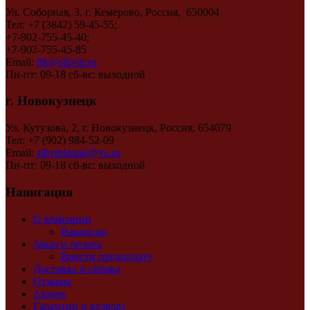
Ул. Соборная, 3, г. Кемерово, Россия, 650004
Тел: +7 (3842) 59-45-55;
+7-902-755-45-40;
+7-902-755-45-85
Email:
ftk@sibvitr.ru
Пн-пт: 09-18 сб-вс: выходной
г. Новокузнецк
Ул. Кутузова, 2, г. Новокузнецк, Россия, 654079
Тел: +7 (902) 984-52-09
Email:
sibvitrinank@ya.ru
Пн-пт: 09-18 сб-вс: выходной
Навигация
О компании
Вакансии
Заказ и оплата
Внести предоплату
Доставка и сборка
Отзывы
Акции
Гарантии и возврат