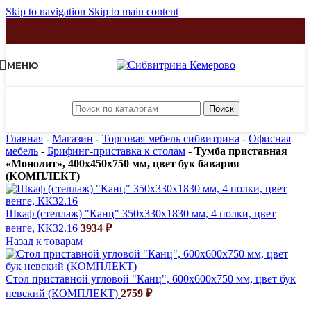
Skip to navigation
Skip to main content
МЕНЮ
Поиск
Главная
-
Магазин
-
Торговая мебель сибвитрина
-
Офисная
мебель
-
Брифинг-приставка к столам
-
Тумба приставная
«Монолит», 400х450х750 мм, цвет бук бавария
(КОМПЛЕКТ)
Шкаф (стеллаж) "Канц" 350х330х1830 мм, 4 полки, цвет
венге, КК32.16
3934
₽
Назад к товарам
Стол приставной угловой "Канц", 600х600х750 мм, цвет бук
невский (КОМПЛЕКТ)
2759
₽