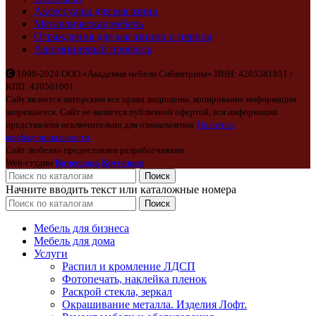
Аксессуары для магазина
Металлическая мебель
Ограждения для магазинов и перила
Алюминиевый профиль
1998-2024 ООО «Академия мебели Сибвитрина» ИНН: 4205381851 /
КПП: 420501001
Сайт является авторским все права защищены, копирование информации
запрещается. Сайт не является публичной офертой, вся информация
представлена исключительно для ознакомления
Политика
конфиденциальности
Сайт любезно предоставлен разработчиками
Web-студии
Вячеслава Круговых
Поиск
Начните вводить текст или каталожные номера
Поиск
Мебель для бизнеса
Мебель для дома
Услуги
Распил и кромление ЛДСП
Фотопечать, наклейка пленок
Раскрой стекла, зеркал
Окрашивание металла. Изделия Лофт.