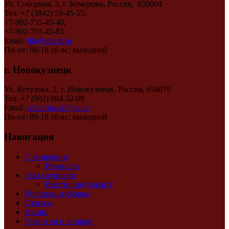
Ул. Соборная, 3, г. Кемерово, Россия, 650004
Тел: +7 (3842) 59-45-55;
+7-902-755-45-40;
+7-902-755-45-85
Email:
ftk@sibvitr.ru
Пн-пт: 09-18 сб-вс: выходной
г. Новокузнецк
Ул. Кутузова, 2, г. Новокузнецк, Россия, 654079
Тел: +7 (902) 984-52-09
Email:
sibvitrinank@ya.ru
Пн-пт: 09-18 сб-вс: выходной
Навигация
О компании
Вакансии
Заказ и оплата
Внести предоплату
Доставка и сборка
Отзывы
Акции
Гарантии и возврат