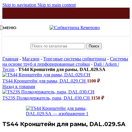
Skip to navigation
Skip to main content
МЕНЮ
Поиск
Главная
-
Магазин
-
Торговые системы сибвитрина
-
Системы
на основе труб и перфорированные стойки
-
Dali / Arken /
Tecnis
-
TS44 Кронштейн для рамы, DAL.029.SA
TS44 Кронштейн для рамы, DAL.029.CH
1100
₽
Назад к товарам
TS23S Полкодержатель, пара, DAL.030.CH
1150
₽
TS44 Кронштейн для рамы, DAL.029.SA