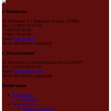
г. Кемерово
Ул. Соборная, 3, г. Кемерово, Россия, 650004
Тел: +7 (3842) 59-45-55;
+7-902-755-45-40;
+7-902-755-45-85
Email:
ftk@sibvitr.ru
Пн-пт: 09-18 сб-вс: выходной
г. Новокузнецк
Ул. Кутузова, 2, г. Новокузнецк, Россия, 654079
Тел: +7 (902) 984-52-09
Email:
sibvitrinank@ya.ru
Пн-пт: 09-18 сб-вс: выходной
Навигация
О компании
Вакансии
Заказ и оплата
Внести предоплату