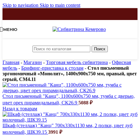
Skip to navigation
Skip to main content
МЕНЮ
Поиск
Главная
-
Магазин
-
Торговая мебель сибвитрина
-
Офисная
мебель
-
Брифинг-приставка к столам
-
Стол письменный
эргономичный «Монолит», 1400х900х750 мм, правый, цвет
серый, СМ4.11
Стол письменный "Канц", 1100х600х750 мм, тумба с дверью,
цвет орех пирамидальный, СК26.9
5088
₽
Назад к товарам
Шкаф (стеллаж) "Канц" 700х330х1130 мм, 2 полки, цвет дуб
молочный, ШК39.15
3991
₽