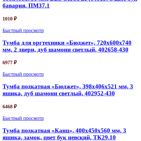
бавария, ПМ37.1
1010
₽
Быстрый просмотр
Тумба для оргтехники «Бюджет», 720х600х740
мм, 2 двери, дуб шамони светлый, 402658-430
6977
₽
Быстрый просмотр
Тумба подкатная «Бюджет», 398х406х521 мм, 3
ящика, дуб шамони светлый, 402952-430
6468
₽
Быстрый просмотр
Тумба подкатная «Канц», 400х450х560 мм, 3
ящика, замок, цвет бук невский, ТК29.10