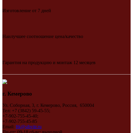
Изготовление от 7 дней
Наилучшее соотношение цена/качество
Гарантия на продукцию и монтаж 12 месяцев
г. Кемерово
Ул. Соборная, 3, г. Кемерово, Россия, 650004
Тел: +7 (3842) 59-45-55;
+7-902-755-45-40;
+7-902-755-45-85
Email:
ftk@sibvitr.ru
Пн-пт: 09-18 сб-вс: выходной