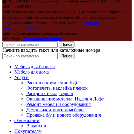
1998-2024 ООО «Академия мебели Сибвитрина» ИНН: 4205381851 /
КПП: 420501001
Сайт является авторским все права защищены, копирование информации
запрещается. Сайт не является публичной офертой, вся информация
представлена исключительно для ознакомления
Политика
конфиденциальности
Сайт любезно предоставлен разработчиками
Web-студии
Вячеслава Круговых
Поиск
Начните вводить текст или каталожные номера
Поиск
Мебель для бизнеса
Мебель для дома
Услуги
Распил и кромление ЛДСП
Фотопечать, наклейка пленок
Раскрой стекла, зеркал
Окрашивание металла. Изделия Лофт.
Ремонт мебели и оборудования
Демонтаж и монтаж мебели
Продажа б/у и нового оборудования
О компании
Вакансии
Покупателям