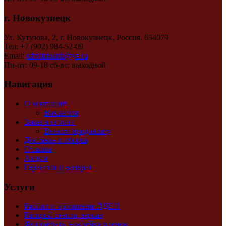
г. Новокузнецк
Ул. Кутузова, 2, г. Новокузнецк, Россия, 654079
Тел: +7 (902) 984-52-09
Email:
sibvitrinank@ya.ru
Пн-пт: 09-18 сб-вс: выходной
Навигация
О компании
Вакансии
Заказ и оплата
Внести предоплату
Доставка и сборка
Отзывы
Акции
Гарантии и возврат
Услуги
Распил и кромление ЛДСП
Раскрой стекла, зеркал
Фотопечать, наклейка пленок