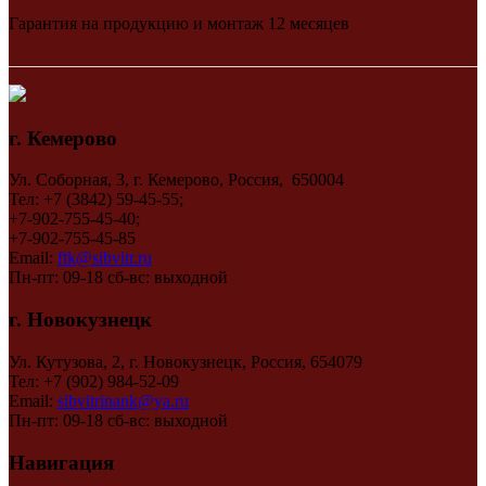
Гарантия на продукцию и монтаж 12 месяцев
г. Кемерово
Ул. Соборная, 3, г. Кемерово, Россия, 650004
Тел: +7 (3842) 59-45-55;
+7-902-755-45-40;
+7-902-755-45-85
Email:
ftk@sibvitr.ru
Пн-пт: 09-18 сб-вс: выходной
г. Новокузнецк
Ул. Кутузова, 2, г. Новокузнецк, Россия, 654079
Тел: +7 (902) 984-52-09
Email:
sibvitrinank@ya.ru
Пн-пт: 09-18 сб-вс: выходной
Навигация