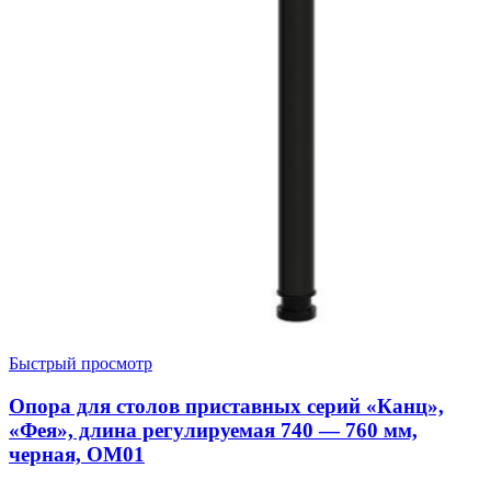
Быстрый просмотр
Опора для столов приставных серий «Канц»,
«Фея», длина регулируемая 740 — 760 мм,
черная, ОМ01