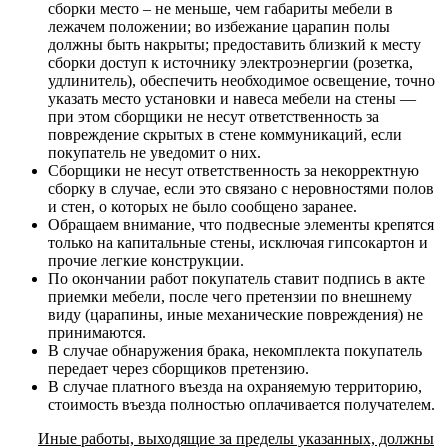
сборки место – не меньше, чем габариты мебели в
лежачем положении; во избежание царапин полы
должны быть накрыты; предоставить близкий к месту
сборки доступ к источнику электроэнергии (розетка,
удлинитель), обеспечить необходимое освещение, точно
указать место установки и навеса мебели на стены —
при этом сборщики не несут ответственность за
повреждение скрытых в стене коммуникаций, если
покупатель не уведомит о них.
Сборщики не несут ответственность за некорректную
сборку в случае, если это связано с неровностями полов
и стен, о которых не было сообщено заранее.
Обращаем внимание, что подвесные элементы крепятся
только на капитальные стены, исключая гипсокартон и
прочие легкие конструкции.
По окончании работ покупатель ставит подпись в акте
приемки мебели, после чего претензии по внешнему
виду (царапины, иные механические повреждения) не
принимаются.
В случае обнаружения брака, некомплекта покупатель
передает через сборщиков претензию.
В случае платного въезда на охраняемую территорию,
стоимость въезда полностью оплачивается получателем.
Иные работы, выходящие за пределы указанных, должны