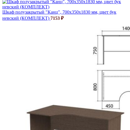
Шкаф полузакрытый "Канц", 700х350х1830 мм, цвет бук
невский (КОМПЛЕКТ)
7153
₽