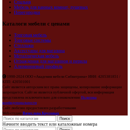
Спальня
Мебель для ванных комнат, душевых
Перегородки
Каталоги мебели с ценами
Торговая мебель
Торговые системы
Стеллажи
Аксессуары для магазина
Металлическая мебель
Ограждения для магазинов и перила
Алюминиевый профиль
1998-2024 ООО «Академия мебели Сибвитрина» ИНН: 4205381851 /
КПП: 420501001
Сайт является авторским все права защищены, копирование информации
запрещается. Сайт не является публичной офертой, вся информация
представлена исключительно для ознакомления
Политика
конфиденциальности
Сайт любезно предоставлен разработчиками
Web-студии
Вячеслава Круговых
Поиск
Начните вводить текст или каталожные номера
Поиск