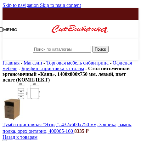
Skip to navigation
Skip to main content
МЕНЮ
Поиск
Главная
-
Магазин
-
Торговая мебель сибвитрина
-
Офисная
мебель
-
Брифинг-приставка к столам
-
Стол письменный
эргономичный «Канц», 1400х800х750 мм, левый, цвет
венге (КОМПЛЕКТ)
Тумба приставная "Этюд", 432х600х750 мм, 3 ящика, замок,
полка, орех онтарио, 400065-160
8335
₽
Назад к товарам