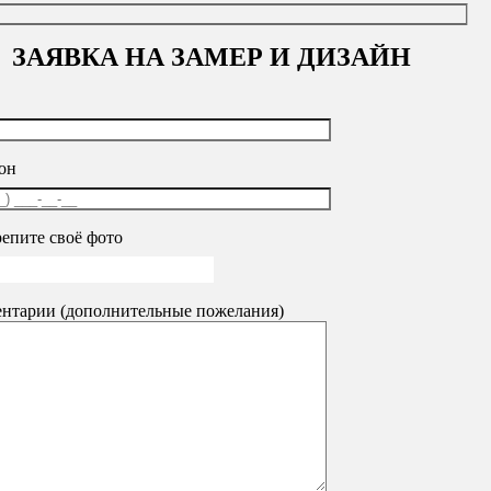
ЗАЯВКА НА ЗАМЕР И ДИЗАЙН
г. Кемерово
ул. Соборная, 3
г. Новокузнецк,
ул. Кутузова, 
+7 (902) 755-45-55
+7 (902) 984-52-09
ftk@sibvitr.ru
sibvitrinank@ya.ru
он
Пн-пт: 09-18 сб-вс: выходной
Пн-пт: 09-18 сб-вс: выходной
епите своё фото
чный «Канц», 1400х800х750 мм, левый, цвет орех
нтарии (дополнительные пожелания)