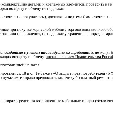
комплектацию деталей и крепежных элементов, проверить на нал
борки возврату и обмену не подлежат.
остоятельно покупателем), доставки и подъема (самостоятельно
нные при покупке корпусной мебели / торгово-выставочного об
татки или повреждения, не подлежат устранению в порядке гара
, созданные с учетом индивидуальных требований,
не могут 
жащих возврату и обмену,
постановлением Правительства Российс
изготовленной на заказ.
нтированы
ст. 18 и ст. 19 Закона «О защите прав потребителей» Р
м случае имеет право предложить заказчику бесплатный ремонт и
к возврата средств за возвращенные мебельные товары составляет