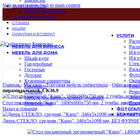
Вакансии
Skip to navigation
Skip to main content
ЗАКАЗ И ОПЛАТА
Внести предоплату
ДОСТАВКА И СБОРКА
ОТЗЫВЫ
АКЦИИ
ГАРАНТИИ И ВОЗВРАТ
УСЛУГИ
Расп
МЕБЕЛЬ ДЛЯ БИЗНЕСА
Расп
Изго
МЕБЕЛЬ ДЛЯ ДОМА
Изго
Шкаф-купе
Стек
Гардеробные
Раск
Гостиные
Фото
Детские
Окра
Кухонные гарнитуры
Главная
-
Магазин
-
Торговая мебель сибвитрина
-
Офисная меб
Ремо
Прихожие
пирамидальный, СК36.9
Ремо
Спальня
Демо
Мебель для ванных комнат, душевых
Стол письменный "Канц", 1600х600х750 мм, 2 тумбы, комбин
Прод
Перегородки
Назад к товарам
ФОТОГАЛ
КОНТАКТ
Дверь СТЕКЛО, средняя, "Канц", 346х5х1098 мм, БЕЗ ФУР