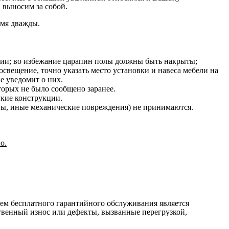
 выносим за собой.
емя дважды.
нии; во избежание царапин полы должны быть накрыты;
освещение, точно указать место установки и навеса мебели на
е уведомит о них.
оторых не было сообщено заранее.
гкие конструкции.
ины, иные механические повреждения) не принимаются.
о.
ием бесплатного гарантийного обслуживания является
ственный износ или дефекты, вызванные перегрузкой,