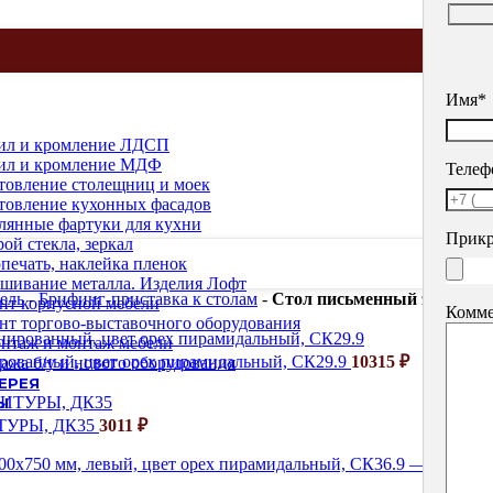
Имя*
ил и кромление ЛДСП
ил и кромление МДФ
Телеф
товление столещниц и моек
товление кухонных фасадов
лянные фартуки для кухни
Прикр
рой стекла, зеркал
печать, наклейка пленок
шивание металла. Изделия Лофт
ель
-
Брифинг-приставка к столам
-
Стол письменный эргономи
нт корпусной мебели
Комме
нт торгово-выставочного оборудования
нтаж и монтаж мебели
ированный, цвет орех пирамидальный, СК29.9
10315
₽
ажа б/у и нового оборудования
ЕРЕЯ
Ы
НИТУРЫ, ДК35
3011
₽