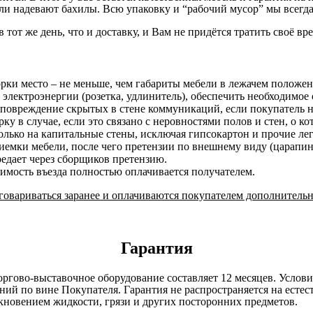
и надевают бахилы. Всю упаковку и “рабочий мусор” мы всегда
в тот же день, что и доставку, и Вам не придётся тратить своё вр
орки место – не меньше, чем габариты мебели в лежачем положе
 электроэнергии (розетка, удлинитель), обеспечить необходимое 
 повреждение скрытых в стене коммуникаций, если покупатель н
у в случае, если это связано с неровностями полов и стен, о к
лько на капитальные стены, исключая гипсокартон и прочие ле
риемки мебели, после чего претензии по внешнему виду (царап
редает через сборщиков претензию.
оимость въезда полностью оплачивается получателем.
овариваться заранее и оплачиваются покупателем дополнительн
Гарантия
оргово-выставочное оборудование составляет 12 месяцев. Услов
ний по вине Покупателя. Гарантия не распространяется на есте
кновением жидкости, грязи и других посторонних предметов.