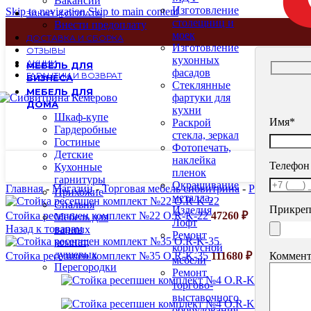
Вакансии
Изготовление
Skip to navigation
Skip to main content
ЗАКАЗ И ОПЛАТА
столещниц и
Внести предоплату
моек
ДОСТАВКА И СБОРКА
Изготовление
ОТЗЫВЫ
кухонных
АКЦИИ
МЕБЕЛЬ ДЛЯ
фасадов
ГАРАНТИИ И ВОЗВРАТ
БИЗНЕСА
Стеклянные
МЕБЕЛЬ ДЛЯ
фартуки для
ДОМА
кухни
Шкаф-купе
Имя*
Раскрой
Гардеробные
стекла, зеркал
Гостиные
Фотопечать,
Детские
наклейка
Телефон
Кухонные
пленок
гарнитуры
Окрашивание
Главная
-
Магазин
-
Торговая мебель сибвитрина
-
Ресепшн
-
Ст
Прихожие
металла.
Спальня
Прикреп
Изделия
Стойка ресепшен комплект №22 O.R-K-22
47260
₽
Мебель для
Лофт
Назад к товарам
ванных
Ремонт
комнат,
корпусной
душевых
Коммент
Стойка ресепшен комплект №35 O.R-K-35
111680
₽
мебели
Перегородки
Ремонт
торгово-
выставочного
оборудования