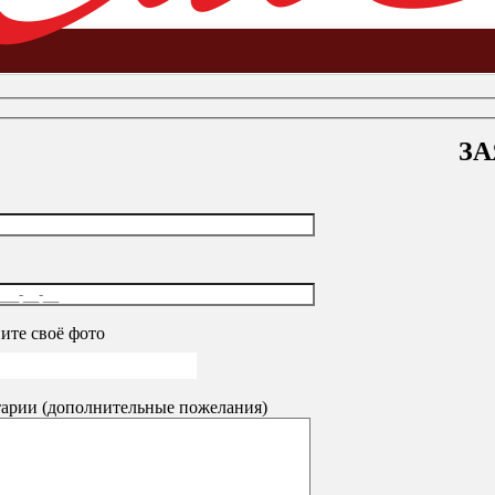
ЗА
ойка ресепшен комплект №4 O.R-K-4
ите своё фото
арии (дополнительные пожелания)