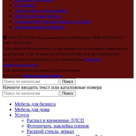
Стеллажи
Аксессуары для магазина
Металлическая мебель
Ограждения для магазинов и перила
Алюминиевый профиль
1998-2024 ООО «Академия мебели Сибвитрина» ИНН: 4205381851 /
КПП: 420501001
Сайт является авторским все права защищены, копирование информации
запрещается. Сайт не является публичной офертой, вся информация
представлена исключительно для ознакомления
Политика
конфиденциальности
Сайт любезно предоставлен разработчиками
Web-студии
Вячеслава Круговых
Поиск
Начните вводить текст или каталожные номера
Поиск
Мебель для бизнеса
Мебель для дома
Услуги
Распил и кромление ЛДСП
Фотопечать, наклейка пленок
Раскрой стекла, зеркал