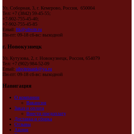
Ул. Соборная, 3, г. Кемерово, Россия, 650004
Тел: +7 (3842) 59-45-55;
+7-902-755-45-40;
+7-902-755-45-85
Email:
ftk@sibvitr.ru
Пн-пт: 09-18 сб-вс: выходной
г. Новокузнецк
Ул. Кутузова, 2, г. Новокузнецк, Россия, 654079
Тел: +7 (902) 984-52-09
Email:
sibvitrinank@ya.ru
Пн-пт: 09-18 сб-вс: выходной
Навигация
О компании
Вакансии
Заказ и оплата
Внести предоплату
Доставка и сборка
Отзывы
Акции