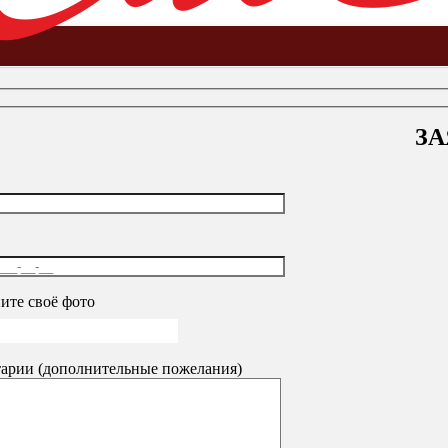
ЗА
ческие
-
Стеллажи усиленные MS HARD
-
Стеллаж металличе
ите своё фото
арии (дополнительные пожелания)