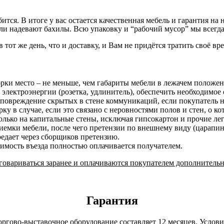
бится. В итоге у вас остается качественная мебель и гарантия 
и надевают бахилы. Всю упаковку и “рабочий мусор” мы всегда
в тот же день, что и доставку, и Вам не придётся тратить своё вр
орки место – не меньше, чем габариты мебели в лежачем положе
 электроэнергии (розетка, удлинитель), обеспечить необходимое 
 повреждение скрытых в стене коммуникаций, если покупатель н
у в случае, если это связано с неровностями полов и стен, о к
лько на капитальные стены, исключая гипсокартон и прочие ле
риемки мебели, после чего претензии по внешнему виду (царап
редает через сборщиков претензию.
оимость въезда полностью оплачивается получателем.
овариваться заранее и оплачиваются покупателем дополнительн
Гарантия
оргово-выставочное оборудование составляет 12 месяцев. Услов