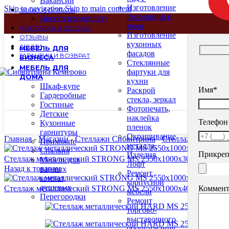
Вакансии
Изготовление
Skip to navigation
Skip to main content
ЗАКАЗ И ОПЛАТА
столещниц и
Внести предоплату
моек
ДОСТАВКА И СБОРКА
Изготовление
ОТЗЫВЫ
кухонных
АКЦИИ
МЕБЕЛЬ ДЛЯ
фасадов
ГАРАНТИИ И ВОЗВРАТ
БИЗНЕСА
Стеклянные
МЕБЕЛЬ ДЛЯ
фартуки для
ДОМА
кухни
Шкаф-купе
Имя*
Раскрой
Гардеробные
стекла, зеркал
Гостиные
Фотопечать,
Детские
наклейка
Телефон
Кухонные
пленок
гарнитуры
Окрашивание
Главная
-
Магазин
-
Стеллажи Сибвитрина
-
Стеллажи металли
Прихожие
металла.
Спальня
Прикреп
Изделия
Стеллаж металлический STRONG MS 2550х1000х300
7240
₽
Мебель для
Лофт
Назад к товарам
ванных
Ремонт
комнат,
корпусной
душевых
Коммент
Стеллаж металлический STRONG MS 2550х1000х400
8210
₽
мебели
Перегородки
Ремонт
торгово-
выставочного
оборудования