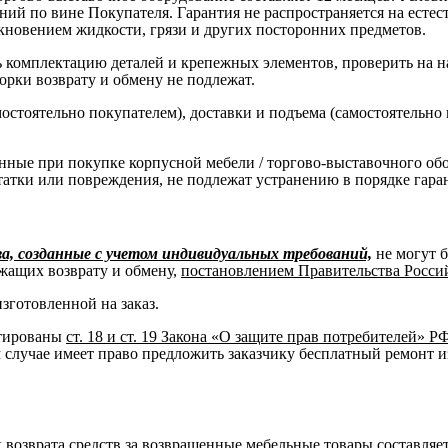
ний по вине Покупателя. Гарантия не распространяется на есте
кновением жидкости, грязи и других посторонних предметов.
комплектацию деталей и крепежных элементов, проверить на нал
борки возврату и обмену не подлежат.
остоятельно покупателем), доставки и подъема (самостоятельно
нные при покупке корпусной мебели / торгово-выставочного об
татки или повреждения, не подлежат устранению в порядке гара
, созданные с учетом индивидуальных требований,
не могут 
жащих возврату и обмену,
постановлением Правительства Российс
изготовленной на заказ.
нтированы
ст. 18 и ст. 19 Закона «О защите прав потребителей» Р
м случае имеет право предложить заказчику бесплатный ремонт и
к возврата средств за возвращенные мебельные товары составляет