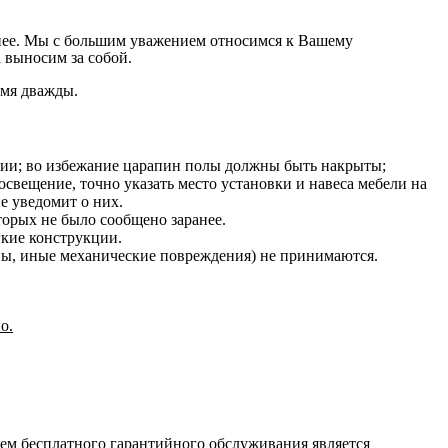
на нее. Мы с большим уважением относимся к Вашему
 выносим за собой.
емя дважды.
нии; во избежание царапин полы должны быть накрыты;
освещение, точно указать место установки и навеса мебели на
е уведомит о них.
оторых не было сообщено заранее.
гкие конструкции.
ины, иные механические повреждения) не принимаются.
о.
ием бесплатного гарантийного обслуживания является