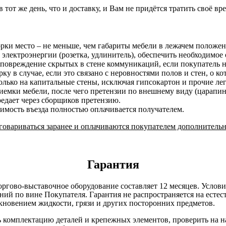
в тот же день, что и доставку, и Вам не придётся тратить своё вр
орки место – не меньше, чем габариты мебели в лежачем положе
 электроэнергии (розетка, удлинитель), обеспечить необходимое 
 повреждение скрытых в стене коммуникаций, если покупатель н
у в случае, если это связано с неровностями полов и стен, о к
лько на капитальные стены, исключая гипсокартон и прочие ле
риемки мебели, после чего претензии по внешнему виду (царап
редает через сборщиков претензию.
оимость въезда полностью оплачивается получателем.
овариваться заранее и оплачиваются покупателем дополнительн
Гарантия
оргово-выставочное оборудование составляет 12 месяцев. Услов
ний по вине Покупателя. Гарантия не распространяется на есте
кновением жидкости, грязи и других посторонних предметов.
комплектацию деталей и крепежных элементов, проверить на нал