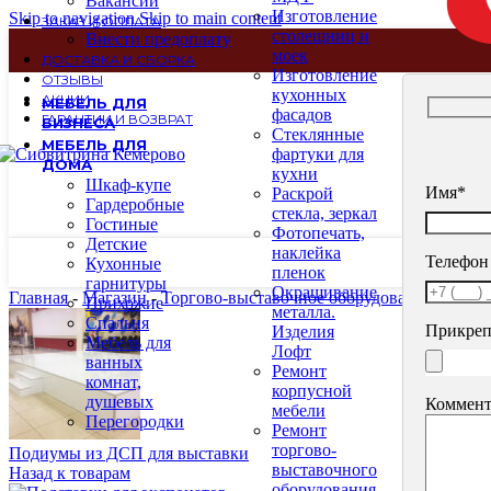
Вакансии
Изготовление
Skip to navigation
Skip to main content
ЗАКАЗ И ОПЛАТА
столещниц и
Внести предоплату
моек
ДОСТАВКА И СБОРКА
Изготовление
ОТЗЫВЫ
кухонных
АКЦИИ
МЕБЕЛЬ ДЛЯ
фасадов
ГАРАНТИИ И ВОЗВРАТ
БИЗНЕСА
Стеклянные
МЕБЕЛЬ ДЛЯ
фартуки для
ДОМА
кухни
Шкаф-купе
Имя*
Раскрой
Гардеробные
стекла, зеркал
Гостиные
Фотопечать,
Детские
наклейка
Телефон
Кухонные
пленок
гарнитуры
Окрашивание
Главная
-
Магазин
-
Торгово-выставочное оборудование
-
Мебел
Прихожие
металла.
Спальня
Прикреп
Изделия
Мебель для
Лофт
ванных
Ремонт
комнат,
корпусной
душевых
Коммент
мебели
Перегородки
Ремонт
торгово-
Подиумы из ДСП для выставки
выставочного
Назад к товарам
оборудования