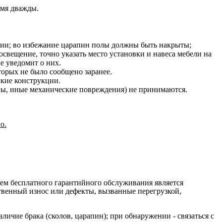
емя дважды.
нии; во избежание царапин полы должны быть накрыты;
освещение, точно указать место установки и навеса мебели на
е уведомит о них.
оторых не было сообщено заранее.
гкие конструкции.
ины, иные механические повреждения) не принимаются.
о.
ием бесплатного гарантийного обслуживания является
ственный износ или дефекты, вызванные перегрузкой,
ичие брака (сколов, царапин); при обнаружении - связаться с