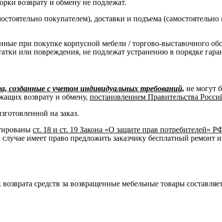
борки возврату и обмену не подлежат.
остоятельно покупателем), доставки и подъема (самостоятельно
нные при покупке корпусной мебели / торгово-выставочного об
татки или повреждения, не подлежат устранению в порядке гара
, созданные с учетом индивидуальных требований,
не могут 
жащих возврату и обмену,
постановлением Правительства Российс
изготовленной на заказ.
нтированы
ст. 18 и ст. 19 Закона «О защите прав потребителей» Р
м случае имеет право предложить заказчику бесплатный ремонт и
к возврата средств за возвращенные мебельные товары составляет