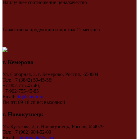
Наилучшее соотношение цена/качество
Гарантия на продукцию и монтаж 12 месяцев
г. Кемерово
Ул. Соборная, 3, г. Кемерово, Россия, 650004
Тел: +7 (3842) 59-45-55;
+7-902-755-45-40;
+7-902-755-45-85
Email:
ftk@sibvitr.ru
Пн-пт: 09-18 сб-вс: выходной
г. Новокузнецк
Ул. Кутузова, 2, г. Новокузнецк, Россия, 654079
Тел: +7 (902) 984-52-09
Email:
sibvitrinank@ya.ru