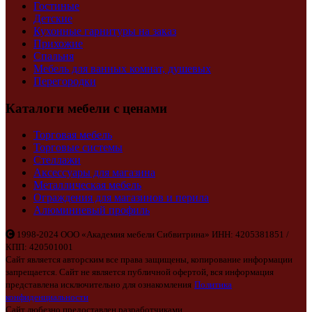
Гостиные
Детские
Кухонные гарнитуры на заказ
Прихожие
Спальня
Мебель для ванных комнат, душевых
Перегородки
Каталоги мебели с ценами
Торговая мебель
Торговые системы
Стеллажи
Аксессуары для магазина
Металлическая мебель
Ограждения для магазинов и перила
Алюминиевый профиль
1998-2024 ООО «Академия мебели Сибвитрина» ИНН: 4205381851 /
КПП: 420501001
Сайт является авторским все права защищены, копирование информации
запрещается. Сайт не является публичной офертой, вся информация
представлена исключительно для ознакомления
Политика
конфиденциальности
Сайт любезно предоставлен разработчиками