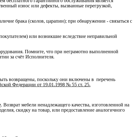
ием бесплатного гарантийного обслуживания является
ственный износ или дефекты, вызванные перегрузкой,
ичие брака (сколов, царапин); при обнаружении - связаться с
 покупателем) или возникшие вследствие неправильной
орудования. Помните, что при неграмотно выполненной
нтии за счёт Исполнителя.
быть возвращены, поскольку они включены в перечень
кой Федерации от 19.01.1998 № 55 ст. 25.
Ф
. Возврат мебели ненадлежащего качества, изготовленной на
зделия, скидку на товар, или предоставление аналогичного