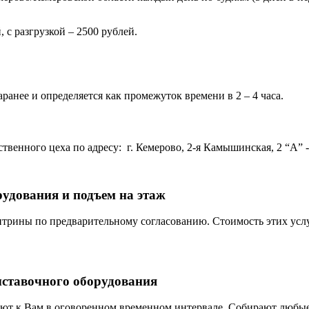
 с разгрузкой – 2500 рублей.
ранее и определяется как промежуток времени в 2 – 4 часа.
венного цеха по адресу: г. Кемерово, 2-я Камышинская, 2 “А” - 
рудования и подъем на этаж
трины по предварительному согласованию. Стоимость этих услу
ыставочного оборудования
ют к Вам в оговоренном временном интервале. Собирают любые 