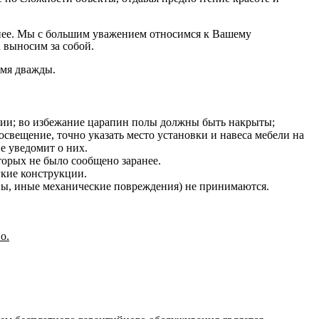
на нее. Мы с большим уважением относимся к Вашему
 выносим за собой.
емя дважды.
нии; во избежание царапин полы должны быть накрыты;
освещение, точно указать место установки и навеса мебели на
е уведомит о них.
оторых не было сообщено заранее.
гкие конструкции.
ины, иные механические повреждения) не принимаются.
о.