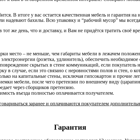
бится. В итоге у вас остается качественная мебель и гарантия 
и надевают бахилы. Всю упаковку и “рабочий мусор” мы всегда
в тот же день, что и доставку, и Вам не придётся тратить своё вр
орки место – не меньше, чем габариты мебели в лежачем положе
 электроэнергии (розетка, удлинитель), обеспечить необходимое 
 повреждение скрытых в стене коммуникаций, если покупатель н
у в случае, если это связано с неровностями полов и стен, о к
лько на капитальные стены, исключая гипсокартон и прочие ле
риемки мебели, после чего претензии по внешнему виду (царап
редает через сборщиков претензию.
оимость въезда полностью оплачивается получателем.
овариваться заранее и оплачиваются покупателем дополнительн
Гарантия