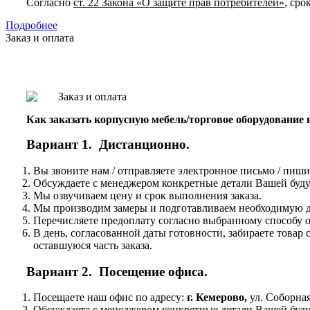
Согласно
ст. 22 Закона «О защите прав потребителей»
, сро
Подробнее
Заказ и оплата
Как заказать корпусную мебель/торговое оборудование
Вариант 1. Дистанционно.
Вы звоните нам / отправляете электронное письмо / пиши
Обсуждаете с менеджером конкретные детали Вашей буду
Мы озвучиваем цену и срок выполнения заказа.
Мы производим замеры и подготавливаем необходимую до
Перечисляете предоплату согласно выбранному способу о
В день, согласованной даты готовности, забираете това
оставшуюся часть заказа.
Вариант 2. Посещение офиса.
Посещаете наш офис по адресу:
г. Кемерово,
ул. Соборная
Обсуждаете с менеджером конкретные детали Вашей буду