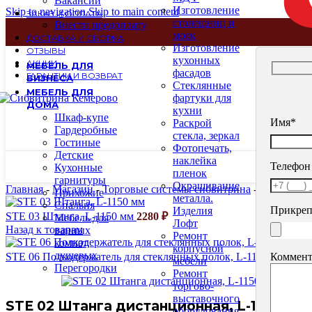
Вакансии
Изготовление
Skip to navigation
Skip to main content
ЗАКАЗ И ОПЛАТА
столещниц и
Внести предоплату
моек
ДОСТАВКА И СБОРКА
Изготовление
ОТЗЫВЫ
кухонных
АКЦИИ
МЕБЕЛЬ ДЛЯ
фасадов
ГАРАНТИИ И ВОЗВРАТ
БИЗНЕСА
Стеклянные
МЕБЕЛЬ ДЛЯ
фартуки для
ДОМА
кухни
Шкаф-купе
Имя*
Раскрой
Гардеробные
стекла, зеркал
Гостиные
Фотопечать,
Детские
наклейка
Телефон
Кухонные
пленок
гарнитуры
Окрашивание
Главная
-
Магазин
-
Торговые системы сибвитрина
-
Системы н
Прихожие
металла.
Спальня
Прикреп
Изделия
STE 03 Штанга, L-1150 мм
2280
₽
Мебель для
Лофт
Назад к товарам
ванных
Ремонт
комнат,
корпусной
душевых
Коммент
STE 06 Полкодержатель для стеклянных полок, L-1150 мм
348
мебели
Перегородки
Ремонт
торгово-
выставочного
STE 02 Штанга дистанционная, L-1150 мм
оборудования