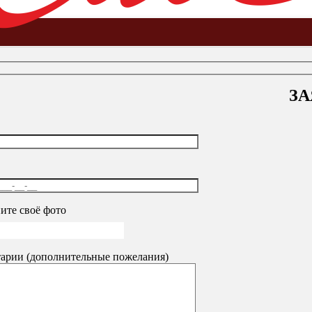
ЗА
а основе труб и перфорированные стойки
-
Steel из нержавеюще
ите своё фото
арии (дополнительные пожелания)
0
₽