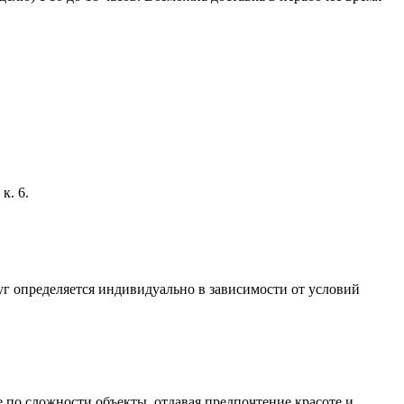
к. 6.
г определяется индивидуально в зависимости от условий
по сложности объекты, отдавая предпочтение красоте и