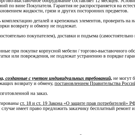
оргово-выставочное оборудование составляет 12 месяцев. Услов
ний по вине Покупателя. Гарантия не распространяется на есте
кновением жидкости, грязи и других посторонних предметов.
комплектацию деталей и крепежных элементов, проверить на нал
борки возврату и обмену не подлежат.
остоятельно покупателем), доставки и подъема (самостоятельно
нные при покупке корпусной мебели / торгово-выставочного об
татки или повреждения, не подлежат устранению в порядке гара
, созданные с учетом индивидуальных требований,
не могут 
жащих возврату и обмену,
постановлением Правительства Российс
изготовленной на заказ.
нтированы
ст. 18 и ст. 19 Закона «О защите прав потребителей» Р
м случае имеет право предложить заказчику бесплатный ремонт и