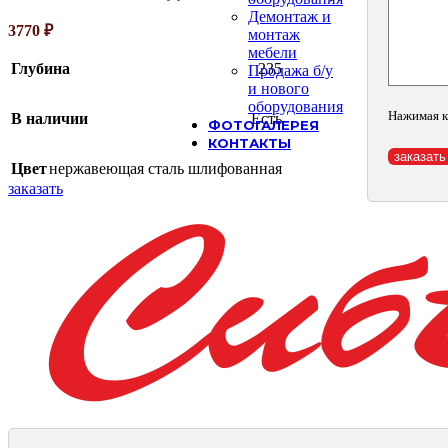
Демонтаж и
3770
₽
монтаж
мебели
Глубина
235
Продажа б/у
и нового
оборудования
Нажимая к
В наличии
Есть
ФОТОГАЛЕРЕЯ
КОНТАКТЫ
Цвет
нержавеющая сталь шлифованная
заказать