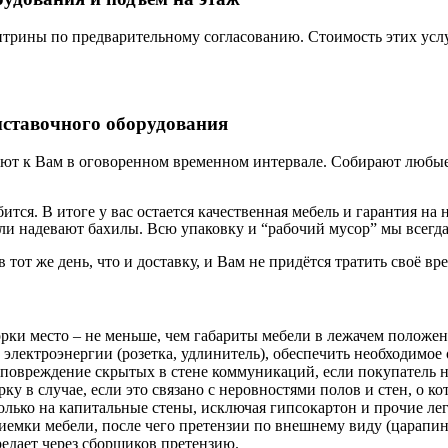
трины по предварительному согласованию. Стоимость этих услу
ыставочного оборудования
ют к Вам в оговоренном временном интервале. Собирают любые 
бится. В итоге у вас остается качественная мебель и гарантия 
и надевают бахилы. Всю упаковку и “рабочий мусор” мы всегда
в тот же день, что и доставку, и Вам не придётся тратить своё вр
орки место – не меньше, чем габариты мебели в лежачем положе
 электроэнергии (розетка, удлинитель), обеспечить необходимое 
 повреждение скрытых в стене коммуникаций, если покупатель н
у в случае, если это связано с неровностями полов и стен, о к
лько на капитальные стены, исключая гипсокартон и прочие ле
риемки мебели, после чего претензии по внешнему виду (царап
редает через сборщиков претензию.