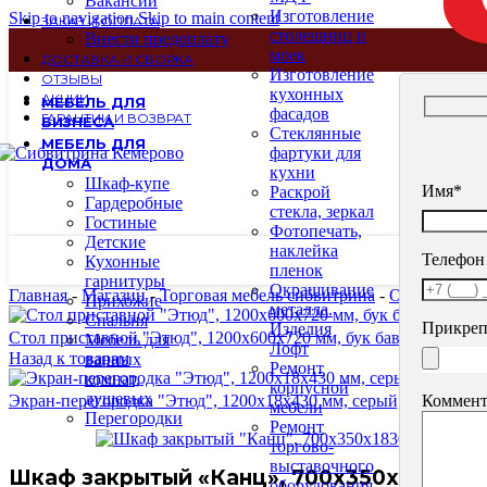
Вакансии
Изготовление
Skip to navigation
Skip to main content
ЗАКАЗ И ОПЛАТА
столещниц и
Внести предоплату
моек
ДОСТАВКА И СБОРКА
Изготовление
ОТЗЫВЫ
кухонных
АКЦИИ
МЕБЕЛЬ ДЛЯ
фасадов
ГАРАНТИИ И ВОЗВРАТ
БИЗНЕСА
Стеклянные
МЕБЕЛЬ ДЛЯ
фартуки для
ДОМА
кухни
Шкаф-купе
Имя*
Раскрой
Гардеробные
стекла, зеркал
Гостиные
Фотопечать,
Детские
наклейка
Телефон
Кухонные
пленок
гарнитуры
Окрашивание
Главная
-
Магазин
-
Торговая мебель сибвитрина
-
Офисная меб
Прихожие
металла.
Спальня
Прикреп
Изделия
Стол приставной "Этюд", 1200х600х720 мм, бук бавария, 4000
Мебель для
Лофт
Назад к товарам
ванных
Ремонт
комнат,
корпусной
душевых
Коммент
Экран-перегородка "Этюд", 1200х18х430 мм, серый, 402866-03
мебели
Перегородки
Ремонт
торгово-
выставочного
Шкаф закрытый «Канц», 700х350х1830 мм
оборудования