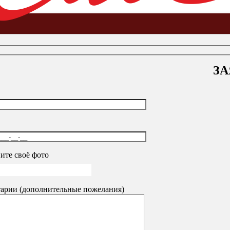
ЗА
ель
-
Брифинг-приставка к столам
-
Шкаф закрытый «Канц», 7
ите своё фото
49-55
9848
₽
арии (дополнительные пожелания)
2350
₽
, цвет венге (КОМПЛЕКТ)