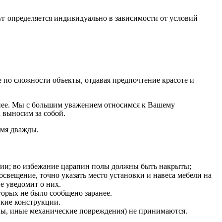
г определяется индивидуально в зависимости от условий
по сложности объекты, отдавая предпочтение красоте и
на нее. Мы с большим уважением относимся к Вашему
 выносим за собой.
емя дважды.
нии; во избежание царапин полы должны быть накрыты;
освещение, точно указать место установки и навеса мебели на
е уведомит о них.
оторых не было сообщено заранее.
гкие конструкции.
ины, иные механические повреждения) не принимаются.