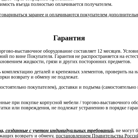
оимость въезда полностью оплачивается получателем.
овариваться заранее и оплачиваются покупателем дополнительн
Гарантия
оргово-выставочное оборудование составляет 12 месяцев. Услов
ний по вине Покупателя. Гарантия не распространяется на есте
кновением жидкости, грязи и других посторонних предметов.
комплектацию деталей и крепежных элементов, проверить на нал
борки возврату и обмену не подлежат.
остоятельно покупателем), доставки и подъема (самостоятельно
нные при покупке корпусной мебели / торгово-выставочного об
татки или повреждения, не подлежат устранению в порядке гара
, созданные с учетом индивидуальных требований,
не могут 
жащих возврату и обмену,
постановлением Правительства Российс