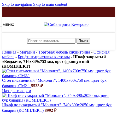
Skip to navigation
Skip to main content
МЕНЮ
Поиск
Главная
-
Магазин
-
Торговая мебель сибвитрина
-
Офисная
мебель
-
Брифинг-приставка к столам
-
Шкаф закрытый
«Бюджет», 716х349х753 мм, орех французский
(КОМПЛЕКТ)
Стол письменный "Монолит", 1400х700х750 мм, цвет бук
бавария, СМ2.1
5533
₽
Назад к товарам
Шкаф полузакрытый "Монолит", 740х390х2050 мм, цвет бук
бавария (КОМПЛЕКТ)
8992
₽