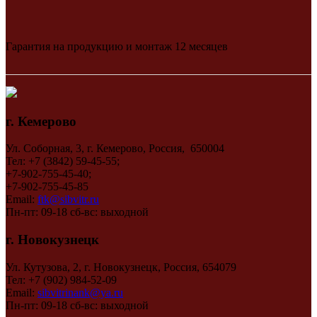
Гарантия на продукцию и монтаж 12 месяцев
г. Кемерово
Ул. Соборная, 3, г. Кемерово, Россия, 650004
Тел: +7 (3842) 59-45-55;
+7-902-755-45-40;
+7-902-755-45-85
Email:
ftk@sibvitr.ru
Пн-пт: 09-18 сб-вс: выходной
г. Новокузнецк
Ул. Кутузова, 2, г. Новокузнецк, Россия, 654079
Тел: +7 (902) 984-52-09
Email:
sibvitrinank@ya.ru
Пн-пт: 09-18 сб-вс: выходной