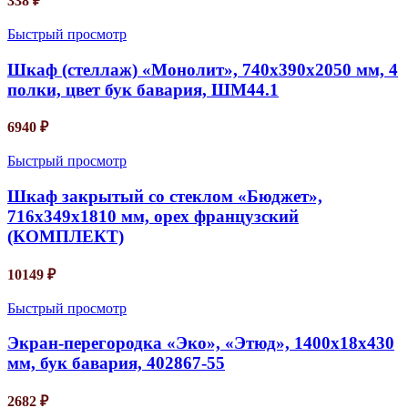
338
₽
Быстрый просмотр
Шкаф (стеллаж) «Монолит», 740х390х2050 мм, 4
полки, цвет бук бавария, ШМ44.1
6940
₽
Быстрый просмотр
Шкаф закрытый со стеклом «Бюджет»,
716х349х1810 мм, орех французский
(КОМПЛЕКТ)
10149
₽
Быстрый просмотр
Экран-перегородка «Эко», «Этюд», 1400х18х430
мм, бук бавария, 402867-55
2682
₽