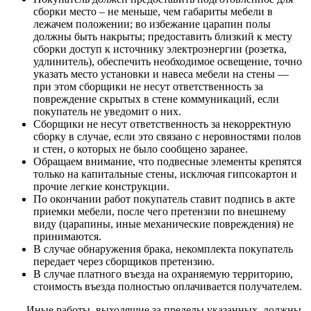
сборки место – не меньше, чем габариты мебели в
лежачем положении; во избежание царапин полы
должны быть накрыты; предоставить близкий к месту
сборки доступ к источнику электроэнергии (розетка,
удлинитель), обеспечить необходимое освещение, точно
указать место установки и навеса мебели на стены —
при этом сборщики не несут ответственность за
повреждение скрытых в стене коммуникаций, если
покупатель не уведомит о них.
Сборщики не несут ответственность за некорректную
сборку в случае, если это связано с неровностями полов
и стен, о которых не было сообщено заранее.
Обращаем внимание, что подвесные элементы крепятся
только на капитальные стены, исключая гипсокартон и
прочие легкие конструкции.
По окончании работ покупатель ставит подпись в акте
приемки мебели, после чего претензии по внешнему
виду (царапины, иные механические повреждения) не
принимаются.
В случае обнаружения брака, некомплекта покупатель
передает через сборщиков претензию.
В случае платного въезда на охраняемую территорию,
стоимость въезда полностью оплачивается получателем.
Иные работы, выходящие за пределы указанных, должны