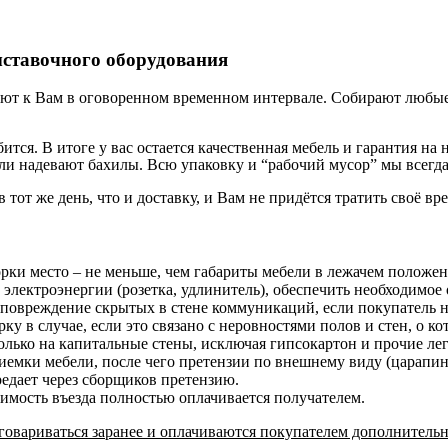
ыставочного оборудования
ют к Вам в оговоренном временном интервале. Собирают любые 
бится. В итоге у вас остается качественная мебель и гарантия 
и надевают бахилы. Всю упаковку и “рабочий мусор” мы всегда
в тот же день, что и доставку, и Вам не придётся тратить своё вр
орки место – не меньше, чем габариты мебели в лежачем положе
 электроэнергии (розетка, удлинитель), обеспечить необходимое 
 повреждение скрытых в стене коммуникаций, если покупатель н
у в случае, если это связано с неровностями полов и стен, о к
лько на капитальные стены, исключая гипсокартон и прочие ле
риемки мебели, после чего претензии по внешнему виду (царап
редает через сборщиков претензию.
оимость въезда полностью оплачивается получателем.
овариваться заранее и оплачиваются покупателем дополнительн