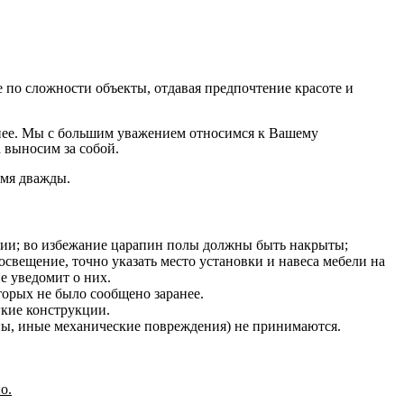
по сложности объекты, отдавая предпочтение красоте и
на нее. Мы с большим уважением относимся к Вашему
 выносим за собой.
емя дважды.
нии; во избежание царапин полы должны быть накрыты;
освещение, точно указать место установки и навеса мебели на
е уведомит о них.
оторых не было сообщено заранее.
гкие конструкции.
ины, иные механические повреждения) не принимаются.
о.