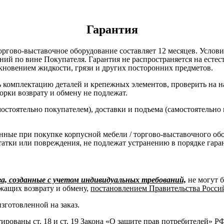
Гарантия
оргово-выставочное оборудование составляет 12 месяцев. Услов
ний по вине Покупателя. Гарантия не распространяется на есте
кновением жидкости, грязи и других посторонних предметов.
комплектацию деталей и крепежных элементов, проверить на нал
борки возврату и обмену не подлежат.
остоятельно покупателем), доставки и подъема (самостоятельно
нные при покупке корпусной мебели / торгово-выставочного об
татки или повреждения, не подлежат устранению в порядке гара
, созданные с учетом индивидуальных требований,
не могут 
жащих возврату и обмену,
постановлением Правительства Российс
изготовленной на заказ.
нтированы
ст. 18 и ст. 19 Закона «О защите прав потребителей» Р