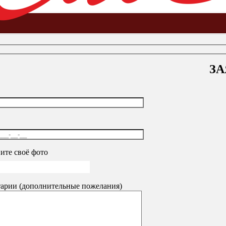
ЗА
ель
-
Брифинг-приставка к столам
-
Шкаф (стеллаж) «Монолит»,
ите своё фото
ирамидальный (КОМПЛЕКТ)
5413
₽
арии (дополнительные пожелания)
ый, цвет бук невский, СК36.10
4591
₽
 мм, 4 полки, цвет бук бавария, КМ45.1