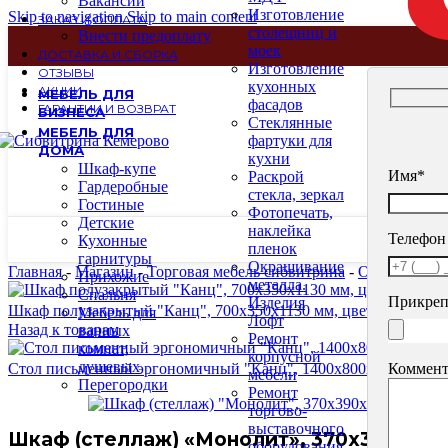
Вакансии
Изготовление
Skip to navigation
Skip to main content
ЗАКАЗ И ОПЛАТА
столещниц и
Внести предоплату
моек
ДОСТАВКА И СБОРКА
Изготовление
ОТЗЫВЫ
кухонных
АКЦИИ
МЕБЕЛЬ ДЛЯ
фасадов
ГАРАНТИИ И ВОЗВРАТ
БИЗНЕСА
Стеклянные
МЕБЕЛЬ ДЛЯ
фартуки для
ДОМА
кухни
Шкаф-купе
Имя*
Раскрой
Гардеробные
стекла, зеркал
Гостиные
Фотопечать,
Детские
наклейка
Телефон
Кухонные
пленок
гарнитуры
Окрашивание
Главная
-
Магазин
-
Торговая мебель сибвитрина
-
Офисная меб
Прихожие
металла.
Спальня
Прикреп
Изделия
Шкаф полузакрытый "Канц", 700х350х1130 мм, цвет орех п
Мебель для
Лофт
Назад к товарам
ванных
Ремонт
комнат,
корпусной
душевых
Коммент
Стол письменный эргономичный "Канц", 1400х800х750 мм, лев
мебели
Перегородки
Ремонт
торгово-
выставочного
Шкаф (стеллаж) «Монолит», 370х390х2050
оборудования