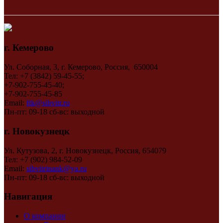
г. Кемерово
Ул. Соборная, 3, г. Кемерово, Россия, 650004
Тел: +7 (3842) 59-45-55;
+7-902-755-45-40;
+7-902-755-45-85
Email:
ftk@sibvitr.ru
Пн-пт: 09-18 сб-вс: выходной
г. Новокузнецк
Ул. Кутузова, 2, г. Новокузнецк, Россия, 654079
Тел: +7 (902) 984-52-09
Email:
sibvitrinank@ya.ru
Пн-пт: 09-18 сб-вс: выходной
Навигация
О компании