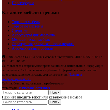
Перегородки
Каталоги мебели с ценами
Торговая мебель
Торговые системы
Стеллажи
Аксессуары для магазина
Металлическая мебель
Ограждения для магазинов и перила
Алюминиевый профиль
1998-2024 ООО «Академия мебели Сибвитрина» ИНН: 4205381851 /
КПП: 420501001
Сайт является авторским все права защищены, копирование информации
запрещается. Сайт не является публичной офертой, вся информация
представлена исключительно для ознакомления
Политика
конфиденциальности
Сайт любезно предоставлен разработчиками
Web-студии
Вячеслава Круговых
Поиск
Начните вводить текст или каталожные номера
Поиск