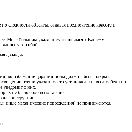
по сложности объекты, отдавая предпочтение красоте и
на нее. Мы с большим уважением относимся к Вашему
 выносим за собой.
емя дважды.
нии; во избежание царапин полы должны быть накрыты;
освещение, точно указать место установки и навеса мебели на
е уведомит о них.
оторых не было сообщено заранее.
гкие конструкции.
ины, иные механические повреждения) не принимаются.
о.