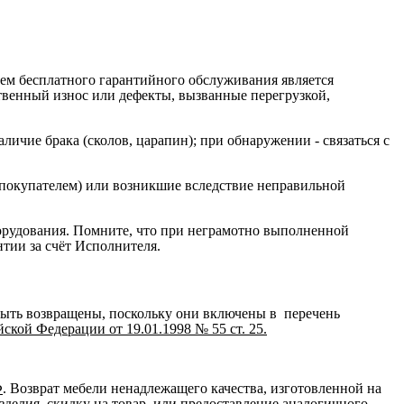
ием бесплатного гарантийного обслуживания является
ственный износ или дефекты, вызванные перегрузкой,
ичие брака (сколов, царапин); при обнаружении - связаться с
 покупателем) или возникшие вследствие неправильной
орудования. Помните, что при неграмотно выполненной
нтии за счёт Исполнителя.
быть возвращены, поскольку они включены в перечень
кой Федерации от 19.01.1998 № 55 ст. 25.
Ф
. Возврат мебели ненадлежащего качества, изготовленной на
зделия, скидку на товар, или предоставление аналогичного