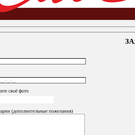
ЗА
афы-купе
ите своё фото
арии (дополнительные пожелания)