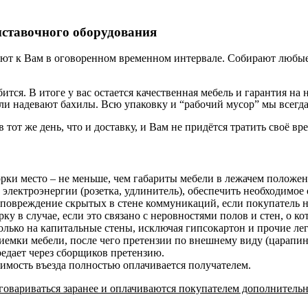
ыставочного оборудования
ют к Вам в оговоренном временном интервале. Собирают любые 
бится. В итоге у вас остается качественная мебель и гарантия 
и надевают бахилы. Всю упаковку и “рабочий мусор” мы всегда
в тот же день, что и доставку, и Вам не придётся тратить своё вр
орки место – не меньше, чем габариты мебели в лежачем положе
 электроэнергии (розетка, удлинитель), обеспечить необходимое 
 повреждение скрытых в стене коммуникаций, если покупатель н
у в случае, если это связано с неровностями полов и стен, о к
лько на капитальные стены, исключая гипсокартон и прочие ле
риемки мебели, после чего претензии по внешнему виду (царап
редает через сборщиков претензию.
оимость въезда полностью оплачивается получателем.
овариваться заранее и оплачиваются покупателем дополнительн