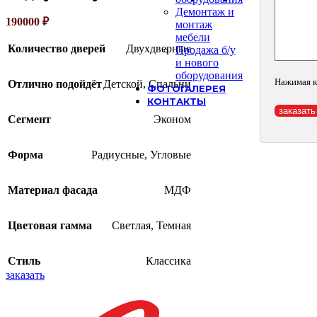
Демонтаж и
190000
₽
монтаж
мебели
Количество дверей
Двухдверные
Продажа б/у
и нового
оборудования
Нажимая к
Отлично подойдёт
Детской
,
Спальни
ФОТОГАЛЕРЕЯ
КОНТАКТЫ
Сегмент
Эконом
Форма
Радиусные
,
Угловые
Материал фасада
МДФ
Цветовая гамма
Светлая
,
Темная
Стиль
Классика
заказать