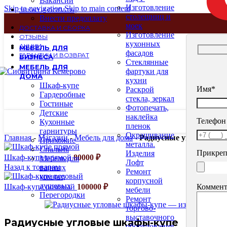
Вакансии
Изготовление
Skip to navigation
Skip to main content
ЗАКАЗ И ОПЛАТА
столещниц и
Внести предоплату
моек
ДОСТАВКА И СБОРКА
Изготовление
ОТЗЫВЫ
кухонных
АКЦИИ
МЕБЕЛЬ ДЛЯ
фасадов
ГАРАНТИИ И ВОЗВРАТ
БИЗНЕСА
Стеклянные
МЕБЕЛЬ ДЛЯ
фартуки для
ДОМА
кухни
Шкаф-купе
Имя*
Раскрой
Гардеробные
стекла, зеркал
Гостиные
Фотопечать,
Детские
наклейка
Телефон
Кухонные
пленок
гарнитуры
Окрашивание
Главная
-
Магазин
-
Мебель для дома
-
Радиусные угловые шк
Прихожие
металла.
Спальня
Прикреп
Изделия
Шкаф-купе прямой
80000
₽
Мебель для
Лофт
Назад к товарам
ванных
Ремонт
комнат,
корпусной
душевых
Коммент
Шкаф-купе розовый
100000
₽
мебели
Перегородки
Ремонт
торгово-
выставочного
Радиусные угловые шкафы-купе
оборудования