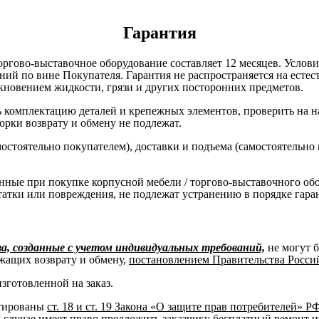
Гарантия
оргово-выставочное оборудование составляет 12 месяцев. Услов
ний по вине Покупателя. Гарантия не распространяется на есте
кновением жидкости, грязи и других посторонних предметов.
комплектацию деталей и крепежных элементов, проверить на нал
борки возврату и обмену не подлежат.
остоятельно покупателем), доставки и подъема (самостоятельно
нные при покупке корпусной мебели / торгово-выставочного об
татки или повреждения, не подлежат устранению в порядке гара
, созданные с учетом индивидуальных требований,
не могут 
жащих возврату и обмену,
постановлением Правительства Российс
изготовленной на заказ.
нтированы
ст. 18 и ст. 19 Закона «О защите прав потребителей» Р
м случае имеет право предложить заказчику бесплатный ремонт и