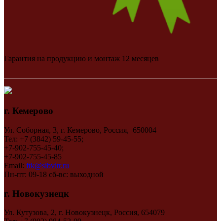
Гарантия на продукцию и монтаж 12 месяцев
г. Кемерово
Ул. Соборная, 3, г. Кемерово, Россия, 650004
Тел: +7 (3842) 59-45-55;
+7-902-755-45-40;
+7-902-755-45-85
Email:
ftk@sibvitr.ru
Пн-пт: 09-18 сб-вс: выходной
г. Новокузнецк
Ул. Кутузова, 2, г. Новокузнецк, Россия, 654079