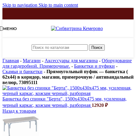
Skip to navigation
Skip to main content
МЕНЮ
Поиск
Главная
-
Магазин
-
Аксессуары для магазина
-
Оборудование
для гардеробной. Примерочные.
-
Банкетки и пуфики
-
Скамьи и банкетки
-
Прямоугольный пуфик — банкетка (
62х44) в коридор, магазин, примерочную / антивандальный
велюр, 73095111
Банкетка без спинки "Берта", 1500х430х475 мм, усиленная,
черный каркас, кожзам черный, разборная
12920
₽
Назад к товарам