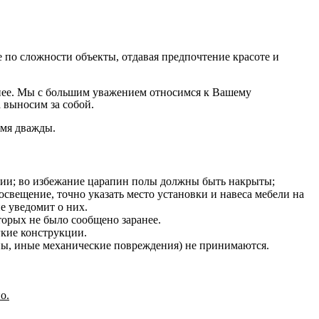
по сложности объекты, отдавая предпочтение красоте и
на нее. Мы с большим уважением относимся к Вашему
 выносим за собой.
емя дважды.
нии; во избежание царапин полы должны быть накрыты;
освещение, точно указать место установки и навеса мебели на
е уведомит о них.
оторых не было сообщено заранее.
гкие конструкции.
ины, иные механические повреждения) не принимаются.
о.