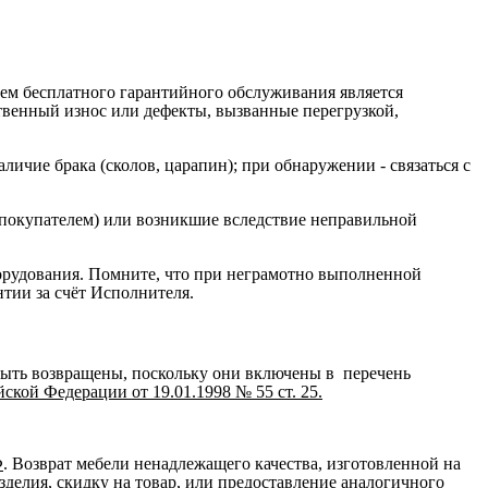
ием бесплатного гарантийного обслуживания является
ственный износ или дефекты, вызванные перегрузкой,
ичие брака (сколов, царапин); при обнаружении - связаться с
 покупателем) или возникшие вследствие неправильной
орудования. Помните, что при неграмотно выполненной
нтии за счёт Исполнителя.
быть возвращены, поскольку они включены в перечень
кой Федерации от 19.01.1998 № 55 ст. 25.
Ф
. Возврат мебели ненадлежащего качества, изготовленной на
зделия, скидку на товар, или предоставление аналогичного