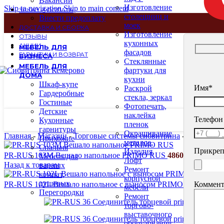
Вакансии
Изготовление
Skip to navigation
Skip to main content
ЗАКАЗ И ОПЛАТА
столещниц и
Внести предоплату
моек
ДОСТАВКА И СБОРКА
Изготовление
ОТЗЫВЫ
кухонных
АКЦИИ
МЕБЕЛЬ ДЛЯ
фасадов
ГАРАНТИИ И ВОЗВРАТ
БИЗНЕСА
Стеклянные
МЕБЕЛЬ ДЛЯ
фартуки для
ДОМА
кухни
Шкаф-купе
Имя*
Раскрой
Гардеробные
стекла, зеркал
Гостиные
Фотопечать,
Детские
наклейка
Телефон
Кухонные
пленок
гарнитуры
Окрашивание
Главная
-
Магазин
-
Торговые системы сибвитрина
-
Системы н
Прихожие
металла.
Спальня
Прикреп
Изделия
PR-RUS 103M Вешало напольное PRIMO RUS
4860
₽
Мебель для
Лофт
Назад к товарам
ванных
Ремонт
комнат,
корпусной
душевых
Коммент
PR-RUS 102L Вешало напольное с выносом PRIMO RUS
6560
мебели
Перегородки
Ремонт
торгово-
выставочного
оборудования