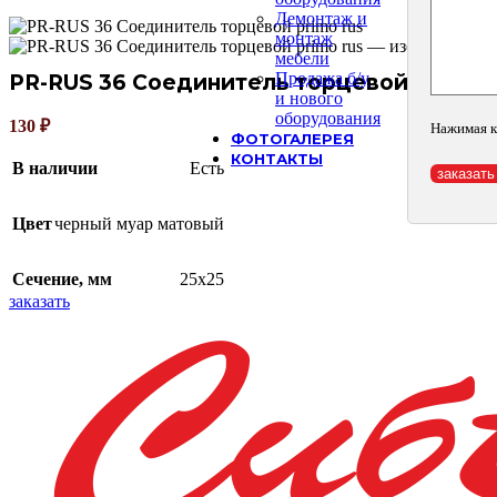
Демонтаж и
монтаж
мебели
Продажа б/у
PR-RUS 36 Соединитель торцевой primo r
и нового
оборудования
130
₽
Нажимая к
ФОТОГАЛЕРЕЯ
КОНТАКТЫ
В наличии
Есть
Цвет
черный муар матовый
Сечение, мм
25х25
заказать