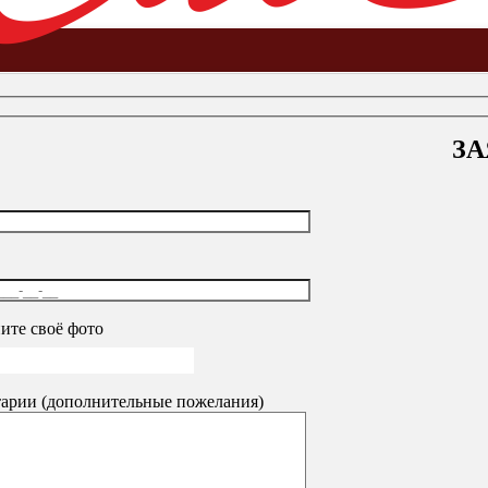
ЗА
а основе труб и перфорированные стойки
-
Системы Primo RUS
ите своё фото
арии (дополнительные пожелания)
₽