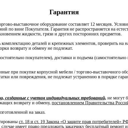
Гарантия
оргово-выставочное оборудование составляет 12 месяцев. Услов
ний по вине Покупателя. Гарантия не распространяется на есте
кновением жидкости, грязи и других посторонних предметов.
комплектацию деталей и крепежных элементов, проверить на нал
борки возврату и обмену не подлежат.
остоятельно покупателем), доставки и подъема (самостоятельно
нные при покупке корпусной мебели / торгово-выставочного об
татки или повреждения, не подлежат устранению в порядке гара
, созданные с учетом индивидуальных требований,
не могут 
жащих возврату и обмену,
постановлением Правительства Российс
изготовленной на заказ.
нтированы
ст. 18 и ст. 19 Закона «О защите прав потребителей» Р
м случае имеет право предложить заказчику бесплатный ремонт и