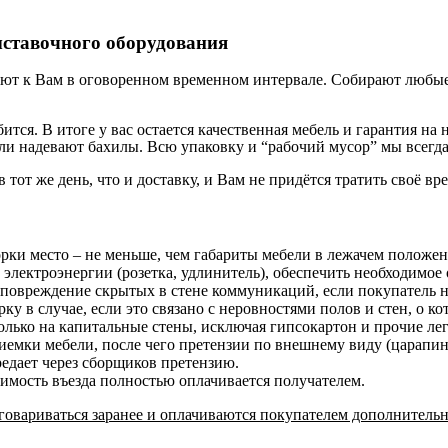
ыставочного оборудования
ют к Вам в оговоренном временном интервале. Собирают любые 
бится. В итоге у вас остается качественная мебель и гарантия 
и надевают бахилы. Всю упаковку и “рабочий мусор” мы всегда
в тот же день, что и доставку, и Вам не придётся тратить своё вр
орки место – не меньше, чем габариты мебели в лежачем положе
 электроэнергии (розетка, удлинитель), обеспечить необходимое 
 повреждение скрытых в стене коммуникаций, если покупатель н
у в случае, если это связано с неровностями полов и стен, о к
лько на капитальные стены, исключая гипсокартон и прочие ле
риемки мебели, после чего претензии по внешнему виду (царап
редает через сборщиков претензию.
оимость въезда полностью оплачивается получателем.
овариваться заранее и оплачиваются покупателем дополнительн