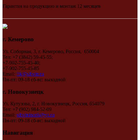
Гарантия на продукцию и монтаж 12 месяцев
г. Кемерово
Ул. Соборная, 3, г. Кемерово, Россия, 650004
Тел: +7 (3842) 59-45-55;
+7-902-755-45-40;
+7-902-755-45-85
Email:
ftk@sibvitr.ru
Пн-пт: 09-18 сб-вс: выходной
г. Новокузнецк
Ул. Кутузова, 2, г. Новокузнецк, Россия, 654079
Тел: +7 (902) 984-52-09
Email:
sibvitrinank@ya.ru
Пн-пт: 09-18 сб-вс: выходной
Навигация