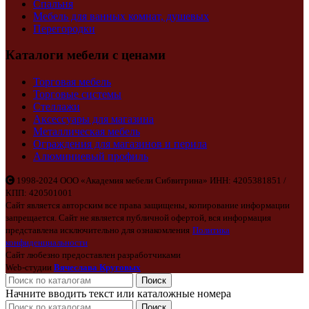
Спальня
Мебель для ванных комнат, душевых
Перегородки
Каталоги мебели с ценами
Торговая мебель
Торговые системы
Стеллажи
Аксессуары для магазина
Металлическая мебель
Ограждения для магазинов и перила
Алюминиевый профиль
1998-2024 ООО «Академия мебели Сибвитрина» ИНН: 4205381851 /
КПП: 420501001
Сайт является авторским все права защищены, копирование информации
запрещается. Сайт не является публичной офертой, вся информация
представлена исключительно для ознакомления
Политика
конфиденциальности
Сайт любезно предоставлен разработчиками
Web-студии
Вячеслава Круговых
Поиск
Начните вводить текст или каталожные номера
Поиск