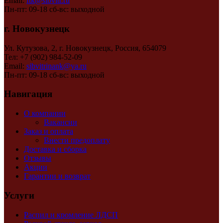
Email:
ftk@sibvitr.ru
Пн-пт: 09-18 сб-вс: выходной
г. Новокузнецк
Ул. Кутузова, 2, г. Новокузнецк, Россия, 654079
Тел: +7 (902) 984-52-09
Email:
sibvitrinank@ya.ru
Пн-пт: 09-18 сб-вс: выходной
Навигация
О компании
Вакансии
Заказ и оплата
Внести предоплату
Доставка и сборка
Отзывы
Акции
Гарантии и возврат
Услуги
Распил и кромление ЛДСП