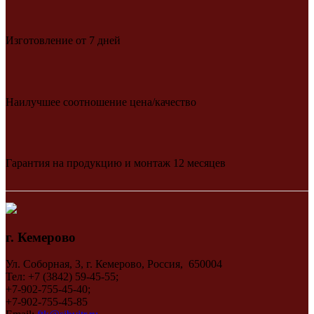
Изготовление от 7 дней
Наилучшее соотношение цена/качество
Гарантия на продукцию и монтаж 12 месяцев
г. Кемерово
Ул. Соборная, 3, г. Кемерово, Россия, 650004
Тел: +7 (3842) 59-45-55;
+7-902-755-45-40;
+7-902-755-45-85