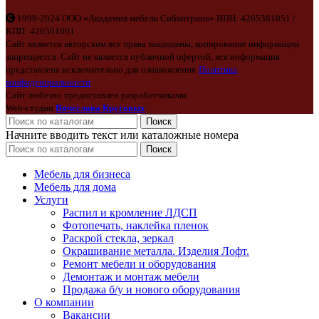
1998-2024 ООО «Академия мебели Сибвитрина» ИНН: 4205381851 /
КПП: 420501001
Сайт является авторским все права защищены, копирование информации
запрещается. Сайт не является публичной офертой, вся информация
представлена исключительно для ознакомления
Политика
конфиденциальности
Сайт любезно предоставлен разработчиками
Web-студии
Вячеслава Круговых
Поиск
Начните вводить текст или каталожные номера
Поиск
Мебель для бизнеса
Мебель для дома
Услуги
Распил и кромление ЛДСП
Фотопечать, наклейка пленок
Раскрой стекла, зеркал
Окрашивание металла. Изделия Лофт.
Ремонт мебели и оборудования
Демонтаж и монтаж мебели
Продажа б/у и нового оборудования
О компании
Вакансии