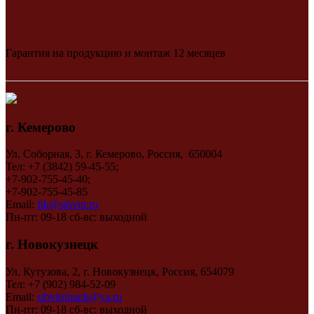
Гарантия на продукцию и монтаж 12 месяцев
г. Кемерово
Ул. Соборная, 3, г. Кемерово, Россия, 650004
Тел: +7 (3842) 59-45-55;
+7-902-755-45-40;
+7-902-755-45-85
Email:
ftk@sibvitr.ru
Пн-пт: 09-18 сб-вс: выходной
г. Новокузнецк
Ул. Кутузова, 2, г. Новокузнецк, Россия, 654079
Тел: +7 (902) 984-52-09
Email:
sibvitrinank@ya.ru
Пн-пт: 09-18 сб-вс: выходной