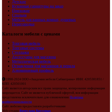
Детские
Кухонные гарнитуры на заказ
Прихожие
Спальня
Мебель для ванных комнат, душевых
Перегородки
Каталоги мебели с ценами
Торговая мебель
Торговые системы
Стеллажи
Аксессуары для магазина
Металлическая мебель
Ограждения для магазинов и перила
Алюминиевый профиль
1998-2024 ООО «Академия мебели Сибвитрина» ИНН: 4205381851 /
КПП: 420501001
Сайт является авторским все права защищены, копирование информации
запрещается. Сайт не является публичной офертой, вся информация
представлена исключительно для ознакомления
Политика
конфиденциальности
Сайт любезно предоставлен разработчиками
Web-студии
Вячеслава Круговых