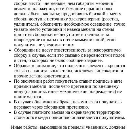
сборки место – не меньше, чем габариты мебели в
лежачем положении; во избежание царапин полы
должны быть накрыты; предоставить близкий к месту
сборки доступ к источнику электроэнергии (розетка,
удлинитель), обеспечить необходимое освещение, точно
указать место установки и навеса мебели на стены —
при этом сборщики не несут ответственность за
повреждение скрытых в стене коммуникаций, если
покупатель не уведомит о них.
Сборщики не несут ответственность за некорректную
сборку в случае, если это связано с неровностями полов
и стен, о которых не было сообщено заранее.
Обращаем внимание, что подвесные элементы крепятся
только на капитальные стены, исключая гипсокартон и
прочие легкие конструкции.
По окончании работ покупатель ставит подпись в акте
приемки мебели, после чего претензии по внешнему
виду (царапины, иные механические повреждения) не
принимаются.
В случае обнаружения брака, некомплекта покупатель
передает через сборщиков претензию.
В случае платного въезда на охраняемую территорию,
стоимость въезда полностью оплачивается получателем.
Иные работы, выходящие за пределы указанных, должны