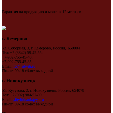
Гарантия на продукцию и монтаж 12 месяцев
г. Кемерово
Ул. Соборная, 3, г. Кемерово, Россия, 650004
Тел: +7 (3842) 59-45-55;
+7-902-755-45-40;
+7-902-755-45-85
Email:
ftk@sibvitr.ru
Пн-пт: 09-18 сб-вс: выходной
г. Новокузнецк
Ул. Кутузова, 2, г. Новокузнецк, Россия, 654079
Тел: +7 (902) 984-52-09
Email:
sibvitrinank@ya.ru
Пн-пт: 09-18 сб-вс: выходной