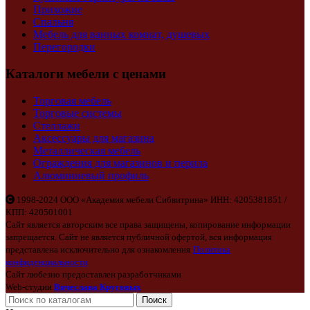
Прихожие
Спальня
Мебель для ванных комнат, душевых
Перегородки
Каталоги мебели с ценами
Торговая мебель
Торговые системы
Стеллажи
Аксессуары для магазина
Металлическая мебель
Ограждения для магазинов и перила
Алюминиевый профиль
1998-2024 ООО «Академия мебели Сибвитрина» ИНН: 4205381851 /
КПП: 420501001
Сайт является авторским все права защищены, копирование информации
запрещается. Сайт не является публичной офертой, вся информация
представлена исключительно для ознакомления
Политика
конфиденциальности
Сайт любезно предоставлен разработчиками
Web-студии
Вячеслава Круговых
Поиск