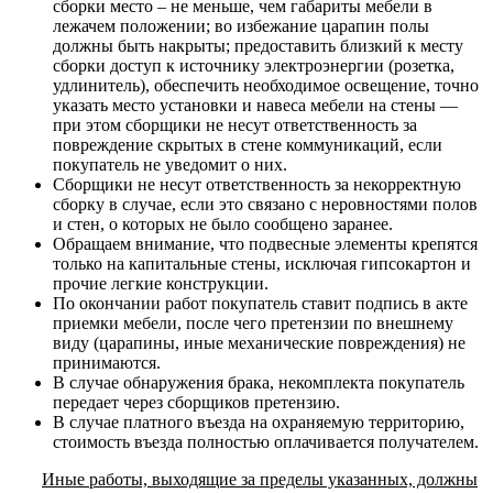
сборки место – не меньше, чем габариты мебели в
лежачем положении; во избежание царапин полы
должны быть накрыты; предоставить близкий к месту
сборки доступ к источнику электроэнергии (розетка,
удлинитель), обеспечить необходимое освещение, точно
указать место установки и навеса мебели на стены —
при этом сборщики не несут ответственность за
повреждение скрытых в стене коммуникаций, если
покупатель не уведомит о них.
Сборщики не несут ответственность за некорректную
сборку в случае, если это связано с неровностями полов
и стен, о которых не было сообщено заранее.
Обращаем внимание, что подвесные элементы крепятся
только на капитальные стены, исключая гипсокартон и
прочие легкие конструкции.
По окончании работ покупатель ставит подпись в акте
приемки мебели, после чего претензии по внешнему
виду (царапины, иные механические повреждения) не
принимаются.
В случае обнаружения брака, некомплекта покупатель
передает через сборщиков претензию.
В случае платного въезда на охраняемую территорию,
стоимость въезда полностью оплачивается получателем.
Иные работы, выходящие за пределы указанных, должны