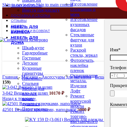
Вакансии
Изготовление
Skip to navigation
Skip to main content
ЗАКАЗ И ОПЛАТА
столещниц и
Внести предоплату
моек
ДОСТАВКА И СБОРКА
Изготовление
ОТЗЫВЫ
кухонных
АКЦИИ
МЕБЕЛЬ ДЛЯ
фасадов
ГАРАНТИИ И ВОЗВРАТ
БИЗНЕСА
Стеклянные
МЕБЕЛЬ ДЛЯ
фартуки для
ДОМА
кухни
Шкаф-купе
Имя*
Раскрой
Гардеробные
стекла, зеркал
Гостиные
Фотопечать,
Детские
наклейка
Телефон
Кухонные
пленок
гарнитуры
Окрашивание
Главная
-
Магазин
-
Аксессуары для магазина
-
Вешала, стойки
Прихожие
металла.
159)
Спальня
Прикреп
Изделия
Мебель для
Лофт
3-042 Вешало для шляп
10170
₽
ванных
Ремонт
Назад к товарам
комнат,
корпусной
душевых
Коммент
мебели
Перегородки
42501 Вешало с крючками, напольное
5000
₽
Ремонт
торгово-
выставочного
оборудования