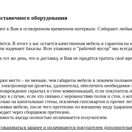
ыставочного оборудования
ют к Вам в оговоренном временном интервале. Собирают любые 
бится. В итоге у вас остается качественная мебель и гарантия 
и надевают бахилы. Всю упаковку и “рабочий мусор” мы всегда
в тот же день, что и доставку, и Вам не придётся тратить своё вр
орки место – не меньше, чем габариты мебели в лежачем положе
 электроэнергии (розетка, удлинитель), обеспечить необходимое 
 повреждение скрытых в стене коммуникаций, если покупатель н
у в случае, если это связано с неровностями полов и стен, о к
лько на капитальные стены, исключая гипсокартон и прочие ле
риемки мебели, после чего претензии по внешнему виду (царап
редает через сборщиков претензию.
оимость въезда полностью оплачивается получателем.
овариваться заранее и оплачиваются покупателем дополнительн