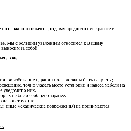
по сложности объекты, отдавая предпочтение красоте и
на нее. Мы с большим уважением относимся к Вашему
 выносим за собой.
емя дважды.
нии; во избежание царапин полы должны быть накрыты;
освещение, точно указать место установки и навеса мебели на
е уведомит о них.
оторых не было сообщено заранее.
гкие конструкции.
ины, иные механические повреждения) не принимаются.
о.