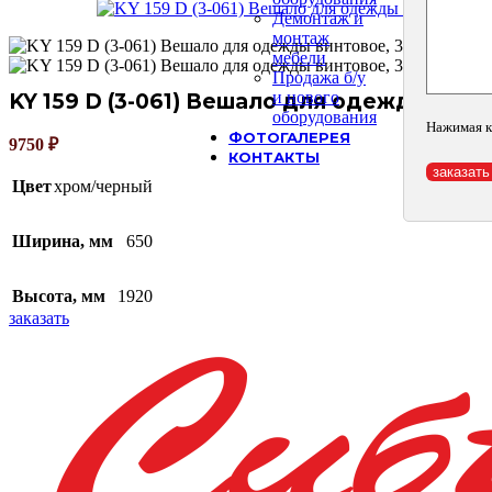
Демонтаж и
монтаж
мебели
Продажа б/у
и нового
KY 159 D (3-061) Вешало для одежды винтов
оборудования
Нажимая к
ФОТОГАЛЕРЕЯ
9750
₽
КОНТАКТЫ
Цвет
хром/черный
Ширина, мм
650
Высота, мм
1920
заказать