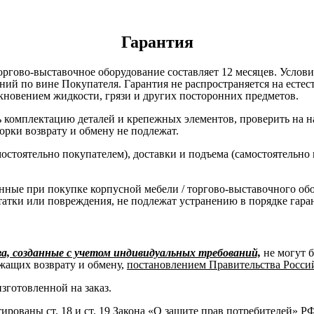
Гарантия
оргово-выставочное оборудование составляет 12 месяцев. Услов
ний по вине Покупателя. Гарантия не распространяется на есте
кновением жидкости, грязи и других посторонних предметов.
комплектацию деталей и крепежных элементов, проверить на нал
борки возврату и обмену не подлежат.
остоятельно покупателем), доставки и подъема (самостоятельно
нные при покупке корпусной мебели / торгово-выставочного об
татки или повреждения, не подлежат устранению в порядке гара
, созданные с учетом индивидуальных требований,
не могут 
жащих возврату и обмену,
постановлением Правительства Российс
изготовленной на заказ.
нтированы
ст. 18 и ст. 19 Закона «О защите прав потребителей» Р