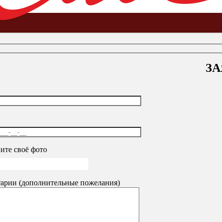
ЗА
, накопители
-
Вешала для одежды
-
Вешала для одежды (Китай)
ите своё фото
арии (дополнительные пожелания)