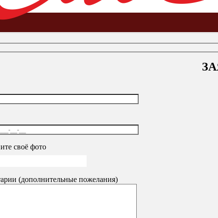
ЗА
а основе труб и перфорированные стойки
-
Система NEOFIX
-
К
ите своё фото
арии (дополнительные пожелания)
ром
730
₽