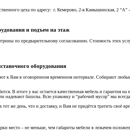
венного цеха по адресу: г. Кемерово, 2-я Камышинская, 2 “А” - 
рудования и подъем на этаж
трины по предварительному согласованию. Стоимость этих услу
ыставочного оборудования
ют к Вам в оговоренном временном интервале. Собирают любые 
бится. В итоге у вас остается качественная мебель и гарантия 
и надевают бахилы. Всю упаковку и “рабочий мусор” мы всегда
в тот же день, что и доставку, и Вам не придётся тратить своё вр
орки место – не меньше, чем габариты мебели в лежачем положе