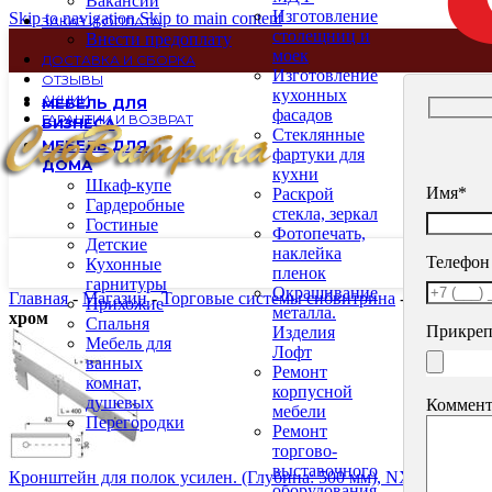
Вакансии
Изготовление
Skip to navigation
Skip to main content
ЗАКАЗ И ОПЛАТА
столещниц и
Внести предоплату
моек
ДОСТАВКА И СБОРКА
Изготовление
ОТЗЫВЫ
кухонных
АКЦИИ
МЕБЕЛЬ ДЛЯ
фасадов
ГАРАНТИИ И ВОЗВРАТ
БИЗНЕСА
Стеклянные
МЕБЕЛЬ ДЛЯ
фартуки для
ДОМА
кухни
Шкаф-купе
Имя*
Раскрой
Гардеробные
стекла, зеркал
Гостиные
Фотопечать,
Детские
наклейка
Телефон
Кухонные
пленок
гарнитуры
Окрашивание
Главная
-
Магазин
-
Торговые системы сибвитрина
-
Системы н
Прихожие
металла.
хром
Спальня
Прикреп
Изделия
Мебель для
Лофт
ванных
Ремонт
комнат,
корпусной
душевых
Коммент
мебели
Перегородки
Ремонт
торгово-
выставочного
Кронштейн для полок усилен. (Глубина: 500 мм), NX-24.500 х
оборудования