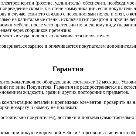
 электроэнергии (розетка, удлинитель), обеспечить необходимое 
 повреждение скрытых в стене коммуникаций, если покупатель н
у в случае, если это связано с неровностями полов и стен, о к
лько на капитальные стены, исключая гипсокартон и прочие ле
риемки мебели, после чего претензии по внешнему виду (царап
редает через сборщиков претензию.
оимость въезда полностью оплачивается получателем.
овариваться заранее и оплачиваются покупателем дополнительн
Гарантия
оргово-выставочное оборудование составляет 12 месяцев. Услов
ний по вине Покупателя. Гарантия не распространяется на есте
кновением жидкости, грязи и других посторонних предметов.
комплектацию деталей и крепежных элементов, проверить на нал
борки возврату и обмену не подлежат.
остоятельно покупателем), доставки и подъема (самостоятельно
нные при покупке корпусной мебели / торгово-выставочного об