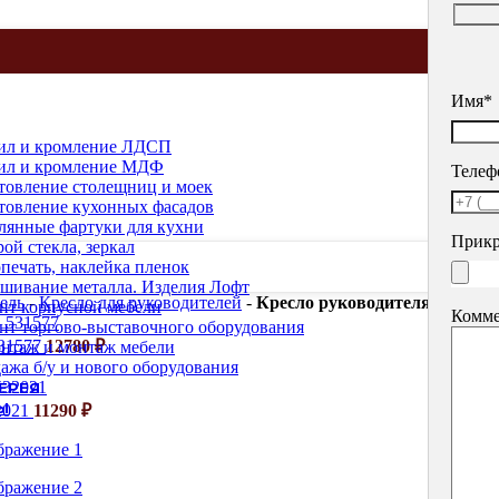
Имя*
ил и кромление ЛДСП
ил и кромление МДФ
Телеф
товление столещниц и моек
товление кухонных фасадов
лянные фартуки для кухни
Прикр
рой стекла, зеркал
печать, наклейка пленок
шивание металла. Изделия Лофт
ель
-
Кресло для руководителей
-
Кресло руководителя TopChai
нт корпусной мебели
Комме
нт торгово-выставочного оборудования
531577
12780
₽
нтаж и монтаж мебели
ажа б/у и нового оборудования
ЕРЕЯ
Ы
32021
11290
₽