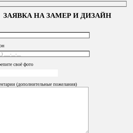
ЗАЯВКА НА ЗАМЕР И ДИЗАЙН
г. Кемерово
ул. Соборная, 3
г. Новокузнецк,
ул. Кутузова, 
+7 (902) 755-45-55
+7 (902) 984-52-09
ftk@sibvitr.ru
sibvitrinank@ya.ru
он
Пн-пт: 09-18 сб-вс: выходной
Пн-пт: 09-18 сб-вс: выходной
епите своё фото
rs City серый
нтарии (дополнительные пожелания)