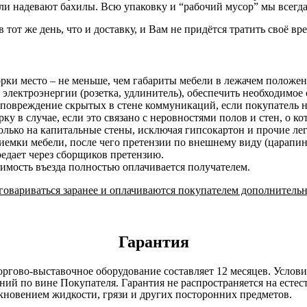
и надевают бахилы. Всю упаковку и “рабочий мусор” мы всегда
в тот же день, что и доставку, и Вам не придётся тратить своё вр
орки место – не меньше, чем габариты мебели в лежачем положе
 электроэнергии (розетка, удлинитель), обеспечить необходимое 
 повреждение скрытых в стене коммуникаций, если покупатель н
у в случае, если это связано с неровностями полов и стен, о к
лько на капитальные стены, исключая гипсокартон и прочие ле
риемки мебели, после чего претензии по внешнему виду (царап
редает через сборщиков претензию.
оимость въезда полностью оплачивается получателем.
овариваться заранее и оплачиваются покупателем дополнительн
Гарантия
оргово-выставочное оборудование составляет 12 месяцев. Услов
ний по вине Покупателя. Гарантия не распространяется на есте
кновением жидкости, грязи и других посторонних предметов.