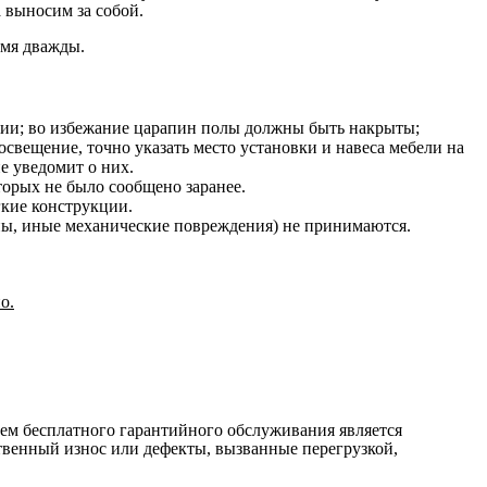
 выносим за собой.
емя дважды.
нии; во избежание царапин полы должны быть накрыты;
освещение, точно указать место установки и навеса мебели на
е уведомит о них.
оторых не было сообщено заранее.
гкие конструкции.
ины, иные механические повреждения) не принимаются.
о.
ием бесплатного гарантийного обслуживания является
ственный износ или дефекты, вызванные перегрузкой,