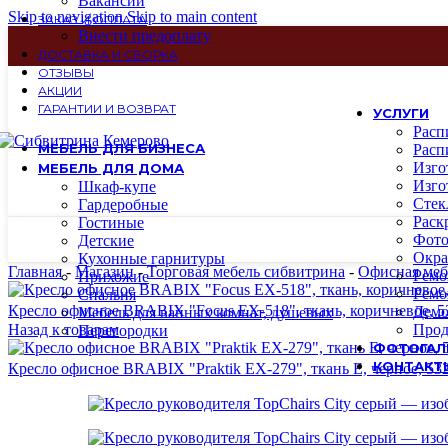
Вакансии
Skip to navigation
Skip to main content
ЗАКАЗ И ОПЛАТА
Внести предоплату
ДОСТАВКА И СБОРКА
ОТЗЫВЫ
АКЦИИ
ГАРАНТИИ И ВОЗВРАТ
УСЛУГИ
Расп
МЕБЕЛЬ ДЛЯ БИЗНЕСА
Расп
Изго
МЕБЕЛЬ ДЛЯ ДОМА
Изго
Шкаф-купе
Стек
Гардеробные
Раск
Гостиные
Фото
Детские
Окра
Кухонные гарнитуры
Главная
-
Магазин
-
Торговая мебель сибвитрина
-
Офисная меб
Ремо
Прихожие
Ремо
Спальня
Кресло офисное BRABIX "Focus EX-518", ткань, коричневое, 
Демо
Мебель для ванных комнат, душевых
Назад к товарам
Прод
Перегородки
ФОТОГАЛ
КОНТАКТ
Кресло офисное BRABIX "Praktik EX-279", ткань E, черное, 5