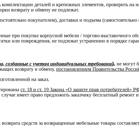
комплектацию деталей и крепежных элементов, проверить на нал
борки возврату и обмену не подлежат.
остоятельно покупателем), доставки и подъема (самостоятельно
нные при покупке корпусной мебели / торгово-выставочного об
татки или повреждения, не подлежат устранению в порядке гара
, созданные с учетом индивидуальных требований,
не могут 
жащих возврату и обмену,
постановлением Правительства Российс
изготовленной на заказ.
нтированы
ст. 18 и ст. 19 Закона «О защите прав потребителей» Р
м случае имеет право предложить заказчику бесплатный ремонт и
к возврата средств за возвращенные мебельные товары составляет