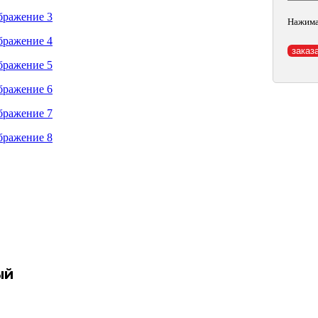
Нажима
ый