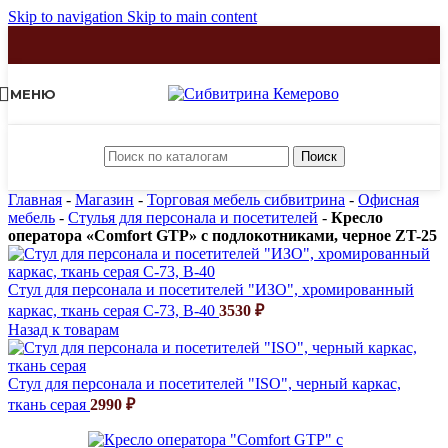
Skip to navigation
Skip to main content
МЕНЮ
Поиск
Главная
-
Магазин
-
Торговая мебель сибвитрина
-
Офисная
мебель
-
Стулья для персонала и посетителей
-
Кресло
оператора «Comfort GTP» с подлокотниками, черное ZT-25
Стул для персонала и посетителей "ИЗО", хромированный
каркас, ткань серая С-73, В-40
3530
₽
Назад к товарам
Стул для персонала и посетителей "ISO", черный каркас,
ткань серая
2990
₽