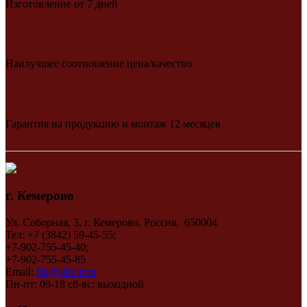
Изготовление от 7 дней
Наилучшее соотношение цена/качество
Гарантия на продукцию и монтаж 12 месяцев
г. Кемерово
Ул. Соборная, 3, г. Кемерово, Россия, 650004
Тел: +7 (3842) 59-45-55;
+7-902-755-45-40;
+7-902-755-45-85
Email:
ftk@sibvitr.ru
Пн-пт: 09-18 сб-вс: выходной