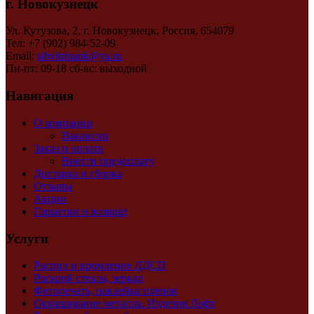
г. Новокузнецк
Ул. Кутузова, 2, г. Новокузнецк, Россия, 654079
Тел: +7 (902) 984-52-09
Email:
sibvitrinank@ya.ru
Пн-пт: 09-18 сб-вс: выходной
Навигация
О компании
Вакансии
Заказ и оплата
Внести предоплату
Доставка и сборка
Отзывы
Акции
Гарантии и возврат
Услуги
Распил и кромление ЛДСП
Раскрой стекла, зеркал
Фотопечать, наклейка пленок
Окрашивание металла. Изделия Лофт