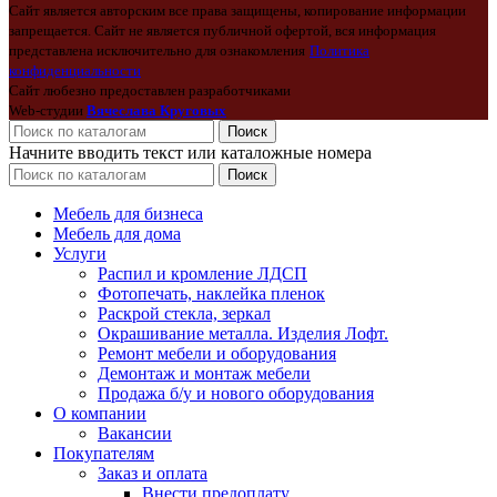
Сайт является авторским все права защищены, копирование информации
запрещается. Сайт не является публичной офертой, вся информация
представлена исключительно для ознакомления
Политика
конфиденциальности
Сайт любезно предоставлен разработчиками
Web-студии
Вячеслава Круговых
Поиск
Начните вводить текст или каталожные номера
Поиск
Мебель для бизнеса
Мебель для дома
Услуги
Распил и кромление ЛДСП
Фотопечать, наклейка пленок
Раскрой стекла, зеркал
Окрашивание металла. Изделия Лофт.
Ремонт мебели и оборудования
Демонтаж и монтаж мебели
Продажа б/у и нового оборудования
О компании
Вакансии
Покупателям
Заказ и оплата
Внести предоплату