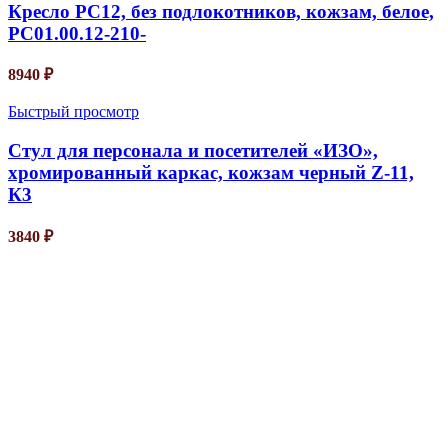
Кресло РС12, без подлокотников, кожзам, белое,
РС01.00.12-210-
8940
₽
Быстрый просмотр
Стул для персонала и посетителей «ИЗО»,
хромированный каркас, кожзам черный Z-11,
К3
3840
₽