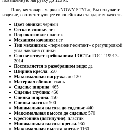
повышенную нагрузку до 120 кг.
Покупая товары марки «NOWY STYL», Вы получаете
изделие, соответствующее европейским стандартам качества.
Цвет обивки
: черный
Сетка в спинке
: нет
Подлокотники
: пластик
Механизм качания
: нет
Тип механизма
: «перманент-контакт» с регулировкой
угла наклона спинки
Соответствует требованиям ГОСТа
: ГОСТ 19917-
2014
Поставляется в разобранном виде
: да
Ширина кресла
: 550
Максимальная нагрузка
: до 120
Материал обивки
: ткань
Сиденье ширина
: 465
Сиденье глубина
: 450
Спинка ширина
: 450
Спинка высота
: 500
Минимальная высота до сиденья
: 440
Максимальная высота до сиденья
: 570
Крестовина (пятилучие)
: пластик
Минимальная высота кресла
: 965
Максимальная высота кресла
: 1160