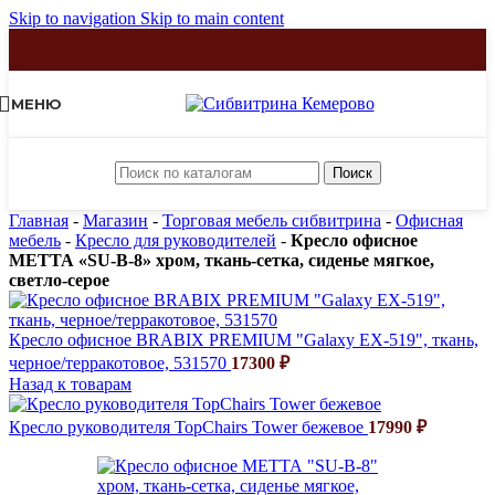
Skip to navigation
Skip to main content
МЕНЮ
Поиск
Главная
-
Магазин
-
Торговая мебель сибвитрина
-
Офисная
мебель
-
Кресло для руководителей
-
Кресло офисное
МЕТТА «SU-B-8» хром, ткань-сетка, сиденье мягкое,
светло-серое
Кресло офисное BRABIX PREMIUM "Galaxy EX-519", ткань,
черное/терракотовое, 531570
17300
₽
Назад к товарам
Кресло руководителя TopChairs Tower бежевое
17990
₽