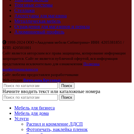
Торговые системы
Стеллажи
Аксессуары для магазина
Металлическая мебель
Ограждения для магазинов и перила
Алюминиевый профиль
1998-2024 ООО «Академия мебели Сибвитрина» ИНН: 4205381851 /
КПП: 420501001
Сайт является авторским все права защищены, копирование информации
запрещается. Сайт не является публичной офертой, вся информация
представлена исключительно для ознакомления
Политика
конфиденциальности
Сайт любезно предоставлен разработчиками
Web-студии
Вячеслава Круговых
Поиск
Начните вводить текст или каталожные номера
Поиск
Мебель для бизнеса
Мебель для дома
Услуги
Распил и кромление ЛДСП
Фотопечать, наклейка пленок