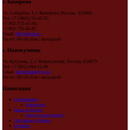
г. Кемерово
Ул. Соборная, 3, г. Кемерово, Россия, 650004
Тел: +7 (3842) 59-45-55;
+7-902-755-45-40;
+7-902-755-45-85
Email:
ftk@sibvitr.ru
Пн-пт: 09-18 сб-вс: выходной
г. Новокузнецк
Ул. Кутузова, 2, г. Новокузнецк, Россия, 654079
Тел: +7 (902) 984-52-09
Email:
sibvitrinank@ya.ru
Пн-пт: 09-18 сб-вс: выходной
Навигация
О компании
Вакансии
Заказ и оплата
Внести предоплату
Доставка и сборка
Отзывы