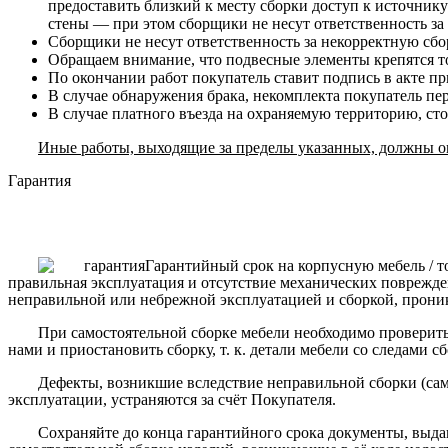
предоставить близкий к месту сборки доступ к источнику
стены — при этом сборщики не несут ответственность за
Сборщики не несут ответственность за некорректную сборк
Обращаем внимание, что подвесные элементы крепятся то
По окончании работ покупатель ставит подпись в акте п
В случае обнаружения брака, некомплекта покупатель пе
В случае платного въезда на охраняемую территорию, ст
Иные работы, выходящие за пределы указанных, должны ог
Гарантия
Гарантийный срок на корпусную мебель / т
правильная эксплуатация и отсутствие механических поврежде
неправильной или небрежной эксплуатацией и сборкой, прони
При самостоятельной сборке мебели необходимо проверить 
нами и приостановить сборку, т. к. детали мебели со следами с
Дефекты, возникшие вследствие неправильной сборки (сам
эксплуатации, устраняются за счёт Покупателя.
Сохраняйте до конца гарантийного срока документы, выда