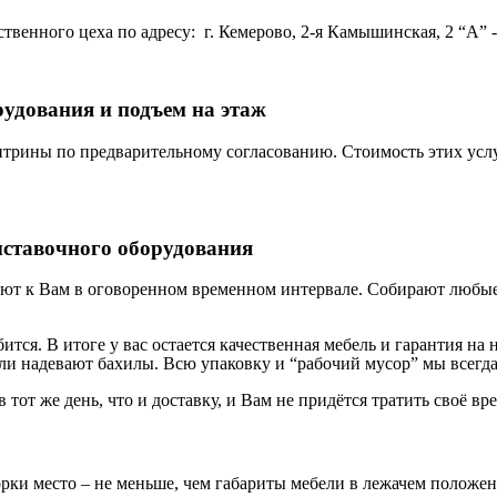
венного цеха по адресу: г. Кемерово, 2-я Камышинская, 2 “А” - 
рудования и подъем на этаж
трины по предварительному согласованию. Стоимость этих услу
ыставочного оборудования
ют к Вам в оговоренном временном интервале. Собирают любые 
бится. В итоге у вас остается качественная мебель и гарантия 
и надевают бахилы. Всю упаковку и “рабочий мусор” мы всегда
в тот же день, что и доставку, и Вам не придётся тратить своё вр
орки место – не меньше, чем габариты мебели в лежачем положе