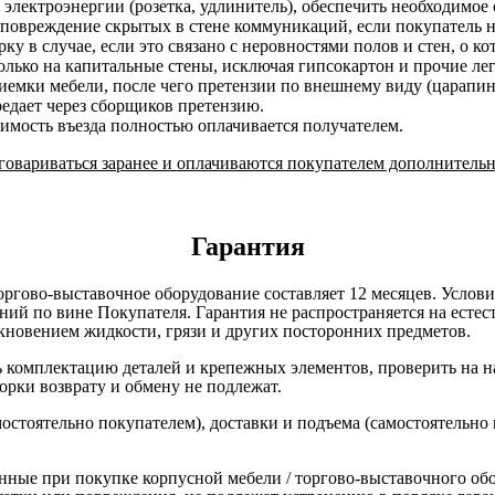
 электроэнергии (розетка, удлинитель), обеспечить необходимое 
 повреждение скрытых в стене коммуникаций, если покупатель н
у в случае, если это связано с неровностями полов и стен, о к
лько на капитальные стены, исключая гипсокартон и прочие ле
риемки мебели, после чего претензии по внешнему виду (царап
редает через сборщиков претензию.
оимость въезда полностью оплачивается получателем.
овариваться заранее и оплачиваются покупателем дополнительн
Гарантия
оргово-выставочное оборудование составляет 12 месяцев. Услов
ний по вине Покупателя. Гарантия не распространяется на есте
кновением жидкости, грязи и других посторонних предметов.
комплектацию деталей и крепежных элементов, проверить на нал
борки возврату и обмену не подлежат.
остоятельно покупателем), доставки и подъема (самостоятельно
нные при покупке корпусной мебели / торгово-выставочного об