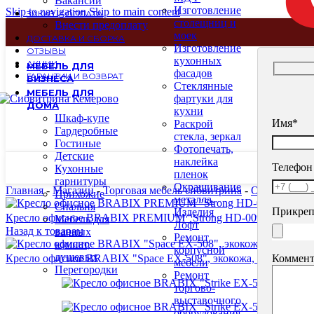
Вакансии
Изготовление
Skip to navigation
Skip to main content
ЗАКАЗ И ОПЛАТА
столещниц и
Внести предоплату
моек
ДОСТАВКА И СБОРКА
Изготовление
ОТЗЫВЫ
кухонных
АКЦИИ
МЕБЕЛЬ ДЛЯ
фасадов
ГАРАНТИИ И ВОЗВРАТ
БИЗНЕСА
Стеклянные
МЕБЕЛЬ ДЛЯ
фартуки для
ДОМА
кухни
Шкаф-купе
Имя*
Раскрой
Гардеробные
стекла, зеркал
Гостиные
Фотопечать,
Детские
наклейка
Телефон
Кухонные
пленок
гарнитуры
Окрашивание
Главная
-
Магазин
-
Торговая мебель сибвитрина
-
Офисная меб
Прихожие
металла.
Спальня
Прикреп
Изделия
Кресло офисное BRABIX PREMIUM "Strong HD-009", НАГРУЗКА 
Мебель для
Лофт
Назад к товарам
ванных
Ремонт
комнат,
корпусной
душевых
Коммент
Кресло офисное BRABIX "Space EX-508", экокожа, хром, кори
мебели
Перегородки
Ремонт
торгово-
выставочного
оборудования