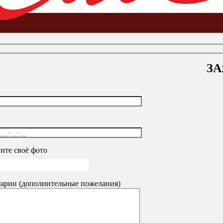
ЗА
ель
-
Кресло для руководителей
-
Кресло офисное BRABIX «Stri
ите своё фото
до 200 кг, экокожа черная, ткань серая, 531945
30640
₽
арии (дополнительные пожелания)
чневое, 531164
15040
₽