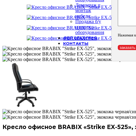
Демонтаж и
монтаж
мебели
Продажа б/у
и нового
оборудования
Нажимая к
ФОТОГАЛЕРЕЯ
КОНТАКТЫ
Кресло офисное BRABIX «Strike EX-525», 