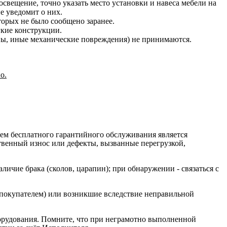
освещение, точно указать место установки и навеса мебели на
е уведомит о них.
оторых не было сообщено заранее.
гкие конструкции.
ины, иные механические повреждения) не принимаются.
о.
ием бесплатного гарантийного обслуживания является
ственный износ или дефекты, вызванные перегрузкой,
ичие брака (сколов, царапин); при обнаружении - связаться с
 покупателем) или возникшие вследствие неправильной
орудования. Помните, что при неграмотно выполненной