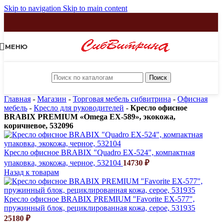
Skip to navigation
Skip to main content
МЕНЮ
Поиск
Главная
-
Магазин
-
Торговая мебель сибвитрина
-
Офисная
мебель
-
Кресло для руководителей
-
Кресло офисное
BRABIX PREMIUM «Omega EX-589», экокожа,
коричневое, 532096
Кресло офисное BRABIX "Quadro EX-524", компактная
упаковка, экокожа, черное, 532104
14730
₽
Назад к товарам
Кресло офисное BRABIX PREMIUM "Favorite EX-577",
пружинный блок, рециклированная кожа, серое, 531935
25180
₽