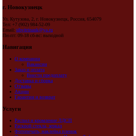
г. Новокузнецк
Ул. Кутузова, 2, г. Новокузнецк, Россия, 654079
Тел: +7 (902) 984-52-09
Email:
sibvitrinank@ya.ru
Пн-пт: 09-18 сб-вс: выходной
Навигация
О компании
Вакансии
Заказ и оплата
Внести предоплату
Доставка и сборка
Отзывы
Акции
Гарантии и возврат
Услуги
Распил и кромление ЛДСП
Раскрой стекла, зеркал
Фотопечать, наклейка пленок