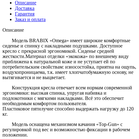
Описание
Доставка
Гарантия
Заказ и оплата
Описание
Модель BRABIX «Omega» имеет широкие комфортные
сиденье и спинку с накладными подушками. Доступное
кресло с прекрасной эргономикой. Сиденье средней
жесткости.Материал отделки «экокожа» по внешнему виду
приближена к натуральной коже и не уступает ей по
потребительским свойствам: износостойка, приятна на ощупь,
воздухопроницаема, т.к. имеет хлопчатобумажную основу, не
вытягивается и не выцветает.
Конструкция кресла отвечает всем нормам современной
эргономики: высокая спинка, упругая набивка и
подлокотники с мягкими накладками. Всё это обеспечит
необходимым комфортом пользователя.
Пластиковое пятилучие способно выдержать нагрузку до 120
кг.
Модель оснащена механизмом качания «Top-Gun» с
регулировкой под вес и возможностью фиксации в рабочем
положении.