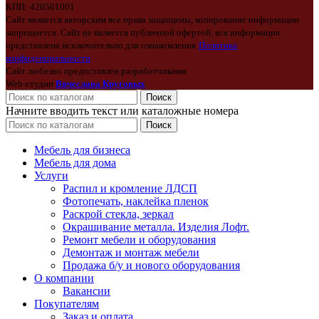
КПП: 420501001
Сайт является авторским все права защищены, копирование информации
запрещается. Сайт не является публичной офертой, вся информация
представлена исключительно для ознакомления
Политика
конфиденциальности
Сайт любезно предоставлен разработчиками
Web-студии
Вячеслава Круговых
Поиск
Начните вводить текст или каталожные номера
Поиск
Мебель для бизнеса
Мебель для дома
Услуги
Распил и кромление ЛДСП
Фотопечать, наклейка пленок
Раскрой стекла, зеркал
Окрашивание металла. Изделия Лофт.
Ремонт мебели и оборудования
Демонтаж и монтаж мебели
Продажа б/у и нового оборудования
О компании
Вакансии
Покупателям
Заказ и оплата