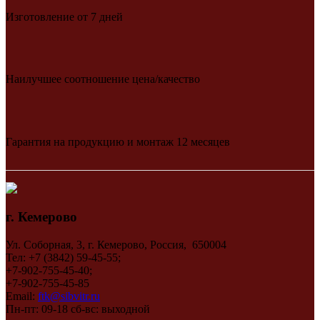
Изготовление от 7 дней
Наилучшее соотношение цена/качество
Гарантия на продукцию и монтаж 12 месяцев
г. Кемерово
Ул. Соборная, 3, г. Кемерово, Россия, 650004
Тел: +7 (3842) 59-45-55;
+7-902-755-45-40;
+7-902-755-45-85
Email:
ftk@sibvitr.ru
Пн-пт: 09-18 сб-вс: выходной