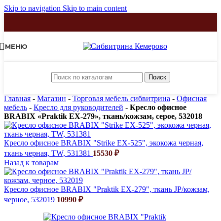
Skip to navigation
Skip to main content
МЕНЮ
Поиск
Главная
-
Магазин
-
Торговая мебель сибвитрина
-
Офисная
мебель
-
Кресло для руководителей
-
Кресло офисное
BRABIX «Praktik EX-279», ткань/кожзам, серое, 532018
Кресло офисное BRABIX "Strike EX-525", экокожа черная,
ткань черная, TW, 531381
15530
₽
Назад к товарам
Кресло офисное BRABIX "Praktik EX-279", ткань JP/кожзам,
черное, 532019
10990
₽