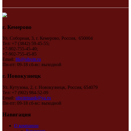
г. Кемерово
Ул. Соборная, 3, г. Кемерово, Россия, 650004
Тел: +7 (3842) 59-45-55;
+7-902-755-45-40;
+7-902-755-45-85
Email:
ftk@sibvitr.ru
Пн-пт: 09-18 сб-вс: выходной
г. Новокузнецк
Ул. Кутузова, 2, г. Новокузнецк, Россия, 654079
Тел: +7 (902) 984-52-09
Email:
sibvitrinank@ya.ru
Пн-пт: 09-18 сб-вс: выходной
Навигация
О компании
Вакансии