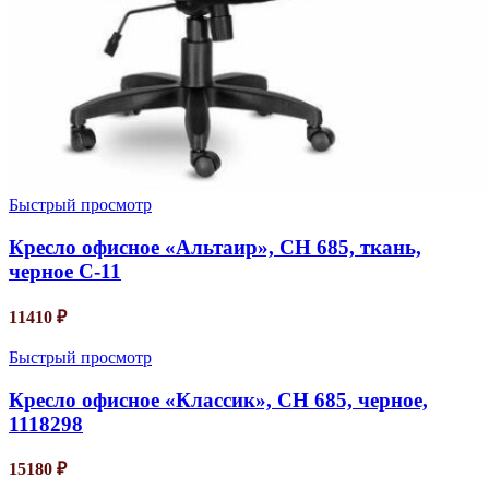
Быстрый просмотр
Кресло офисное «Альтаир», CH 685, ткань,
черное C-11
11410
₽
Быстрый просмотр
Кресло офисное «Классик», СН 685, черное,
1118298
15180
₽