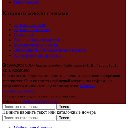
Перегородки
Каталоги мебели с ценами
Торговая мебель
Торговые системы
Стеллажи
Аксессуары для магазина
Металлическая мебель
Ограждения для магазинов и перила
Алюминиевый профиль
1998-2024 ООО «Академия мебели Сибвитрина» ИНН: 4205381851 /
КПП: 420501001
Сайт является авторским все права защищены, копирование информации
запрещается. Сайт не является публичной офертой, вся информация
представлена исключительно для ознакомления
Политика
конфиденциальности
Сайт любезно предоставлен разработчиками
Web-студии
Вячеслава Круговых
Поиск
Начните вводить текст или каталожные номера
Поиск
Мебель для бизнеса