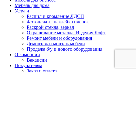
Мебель для дома
Услуги
Распил и кромление ЛДСП
Фотопечать, наклейка пленок
Раскрой стекла, зеркал
Окрашивание металла. Изделия Лофт.
Ремонт мебели и оборудования
Демонтаж и монтаж мебели
Продажа б/у и нового оборудования
О компании
Вакансии
Покупателям
Заказ и оплата
Внести предоплату
Доставка и сборка
Гарантии и возврат
Акции
Фотогалерея
Отзывы
Контакты
Кемерово:
+7 (902) 755-45-55
Новокузнецк:
+7 (902)
984-52-09