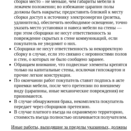
сборки место – не меньше, чем габариты мебели в
лежачем положении; во избежание царапин полы
должны быть накрыты; предоставить близкий к месту
сборки доступ к источнику электроэнергии (розетка,
удлинитель), обеспечить необходимое освещение, точно
указать место установки и навеса мебели на стены —
при этом сборщики не несут ответственность за
повреждение скрытых в стене коммуникаций, если
покупатель не уведомит о них.
Сборщики не несут ответственность за некорректную
сборку в случае, если это связано с неровностями полов
и стен, о которых не было сообщено заранее.
Обращаем внимание, что подвесные элементы крепятся
только на капитальные стены, исключая гипсокартон и
прочие легкие конструкции.
По окончании работ покупатель ставит подпись в акте
приемки мебели, после чего претензии по внешнему
виду (царапины, иные механические повреждения) не
принимаются.
В случае обнаружения брака, некомплекта покупатель
передает через сборщиков претензию.
В случае платного въезда на охраняемую территорию,
стоимость въезда полностью оплачивается получателем.
Иные работы, выходящие за пределы указанных, должны