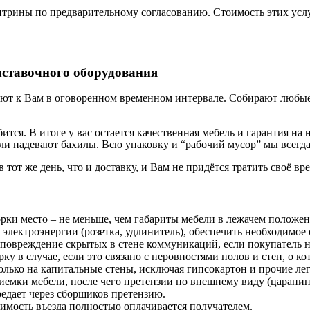
трины по предварительному согласованию. Стоимость этих услу
ыставочного оборудования
ют к Вам в оговоренном временном интервале. Собирают любые 
бится. В итоге у вас остается качественная мебель и гарантия 
и надевают бахилы. Всю упаковку и “рабочий мусор” мы всегда
в тот же день, что и доставку, и Вам не придётся тратить своё вр
орки место – не меньше, чем габариты мебели в лежачем положе
 электроэнергии (розетка, удлинитель), обеспечить необходимое 
 повреждение скрытых в стене коммуникаций, если покупатель н
у в случае, если это связано с неровностями полов и стен, о к
лько на капитальные стены, исключая гипсокартон и прочие ле
риемки мебели, после чего претензии по внешнему виду (царап
редает через сборщиков претензию.
оимость въезда полностью оплачивается получателем.