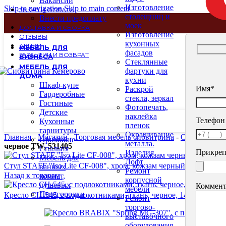
Вакансии
Изготовление
Skip to navigation
Skip to main content
ЗАКАЗ И ОПЛАТА
столещниц и
Внести предоплату
моек
ДОСТАВКА И СБОРКА
Изготовление
ОТЗЫВЫ
кухонных
АКЦИИ
МЕБЕЛЬ ДЛЯ
фасадов
ГАРАНТИИ И ВОЗВРАТ
БИЗНЕСА
Стеклянные
МЕБЕЛЬ ДЛЯ
фартуки для
ДОМА
кухни
Шкаф-купе
Имя*
Раскрой
Гардеробные
стекла, зеркал
Гостиные
Фотопечать,
Детские
наклейка
Телефон
Кухонные
пленок
гарнитуры
Окрашивание
Главная
-
Магазин
-
Торговая мебель сибвитрина
-
Офисная меб
Прихожие
металла.
черное TW, 531405
Спальня
Прикреп
Изделия
Мебель для
Лофт
Стул STAFF "Iso Lite CF-008", хром, кожзам черный (Z-11), 53
ванных
Ремонт
Назад к товарам
комнат,
корпусной
душевых
Коммент
мебели
Перегородки
Кресло CH-545, с подлокотниками, ткань, черное, 1418126
124
Ремонт
торгово-
выставочного
оборудования