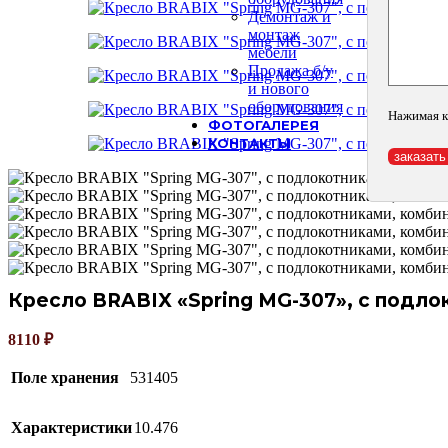
Демонтаж и
монтаж
мебели
Продажа б/у
и нового
оборудования
Нажимая к
ФОТОГАЛЕРЕЯ
КОНТАКТЫ
Кресло BRABIX «Spring MG-307», с подл
8110
₽
Поле хранения
531405
Характеристики
10.476