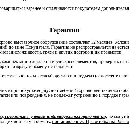
овариваться заранее и оплачиваются покупателем дополнительн
Гарантия
оргово-выставочное оборудование составляет 12 месяцев. Услов
ний по вине Покупателя. Гарантия не распространяется на есте
кновением жидкости, грязи и других посторонних предметов.
комплектацию деталей и крепежных элементов, проверить на нал
борки возврату и обмену не подлежат.
остоятельно покупателем), доставки и подъема (самостоятельно
нные при покупке корпусной мебели / торгово-выставочного об
татки или повреждения, не подлежат устранению в порядке гара
, созданные с учетом индивидуальных требований,
не могут 
жащих возврату и обмену,
постановлением Правительства Российс