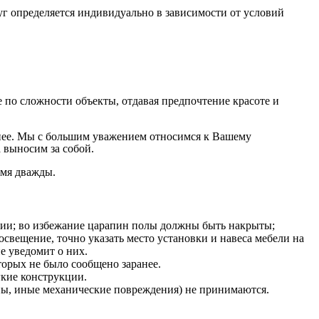
г определяется индивидуально в зависимости от условий
по сложности объекты, отдавая предпочтение красоте и
на нее. Мы с большим уважением относимся к Вашему
 выносим за собой.
емя дважды.
нии; во избежание царапин полы должны быть накрыты;
освещение, точно указать место установки и навеса мебели на
е уведомит о них.
оторых не было сообщено заранее.
гкие конструкции.
ины, иные механические повреждения) не принимаются.