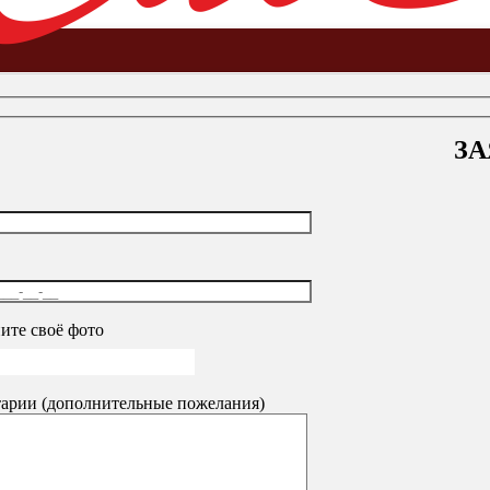
ЗА
ель
-
Стулья для персонала и посетителей
-
Кресло BRABIX «Spr
ите своё фото
2567
3340
₽
арии (дополнительные пожелания)
50
₽