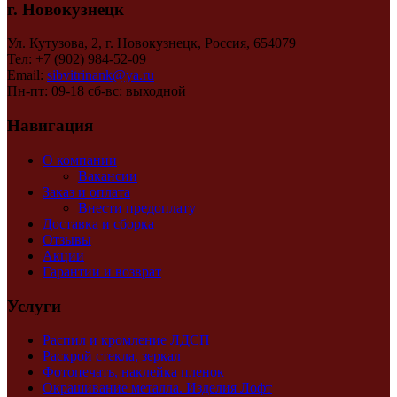
г. Новокузнецк
Ул. Кутузова, 2, г. Новокузнецк, Россия, 654079
Тел: +7 (902) 984-52-09
Email:
sibvitrinank@ya.ru
Пн-пт: 09-18 сб-вс: выходной
Навигация
О компании
Вакансии
Заказ и оплата
Внести предоплату
Доставка и сборка
Отзывы
Акции
Гарантии и возврат
Услуги
Распил и кромление ЛДСП
Раскрой стекла, зеркал
Фотопечать, наклейка пленок
Окрашивание металла. Изделия Лофт