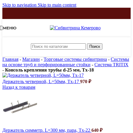
Skip to navigation
Skip to main content
МЕНЮ
Поиск
Главная
-
Магазин
-
Торговые системы сибвитрина
-
Системы
на основе труб и перфорированные стойки
-
Система TRITIX
-
Консоль крепления трубы d-25 мм, Tx-18
Держатель четверной, L=50мм, Tx-17
970
₽
Назад к товарам
Держатель симметр. L=300 мм, пара, Tx-22
640
₽