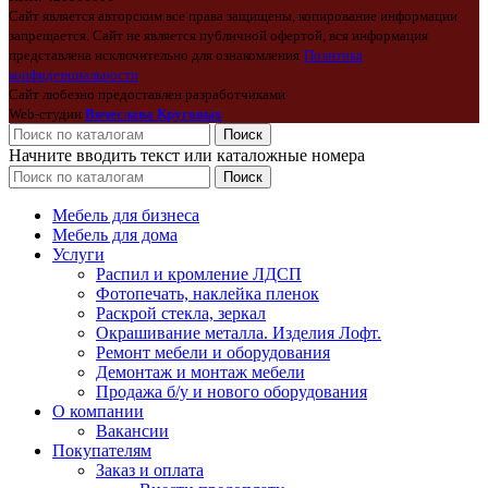
Сайт является авторским все права защищены, копирование информации
запрещается. Сайт не является публичной офертой, вся информация
представлена исключительно для ознакомления
Политика
конфиденциальности
Сайт любезно предоставлен разработчиками
Web-студии
Вячеслава Круговых
Поиск
Начните вводить текст или каталожные номера
Поиск
Мебель для бизнеса
Мебель для дома
Услуги
Распил и кромление ЛДСП
Фотопечать, наклейка пленок
Раскрой стекла, зеркал
Окрашивание металла. Изделия Лофт.
Ремонт мебели и оборудования
Демонтаж и монтаж мебели
Продажа б/у и нового оборудования
О компании
Вакансии
Покупателям
Заказ и оплата