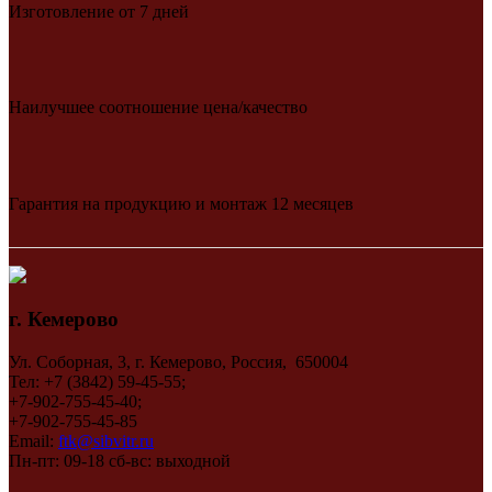
Изготовление от 7 дней
Наилучшее соотношение цена/качество
Гарантия на продукцию и монтаж 12 месяцев
г. Кемерово
Ул. Соборная, 3, г. Кемерово, Россия, 650004
Тел: +7 (3842) 59-45-55;
+7-902-755-45-40;
+7-902-755-45-85
Email:
ftk@sibvitr.ru
Пн-пт: 09-18 сб-вс: выходной