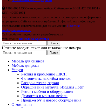
1998-2024 ООО «Академия мебели Сибвитрина» ИНН: 4205381851 /
КПП: 420501001
Сайт является авторским все права защищены, копирование информации
запрещается. Сайт не является публичной офертой, вся информация
представлена исключительно для ознакомления
Политика
конфиденциальности
Сайт любезно предоставлен разработчиками
Web-студии
Вячеслава Круговых
Поиск
Начните вводить текст или каталожные номера
Поиск
Мебель для бизнеса
Мебель для дома
Услуги
Распил и кромление ЛДСП
Фотопечать, наклейка пленок
Раскрой стекла, зеркал
Окрашивание металла. Изделия Лофт.
Ремонт мебели и оборудования
Демонтаж и монтаж мебели
Продажа б/у и нового оборудования
О компании