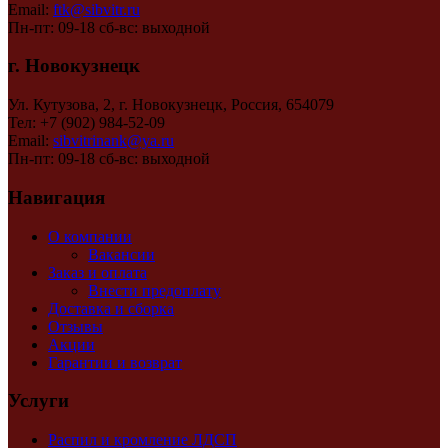
Email:
ftk@sibvitr.ru
Пн-пт: 09-18 сб-вс: выходной
г. Новокузнецк
Ул. Кутузова, 2, г. Новокузнецк, Россия, 654079
Тел: +7 (902) 984-52-09
Email:
sibvitrinank@ya.ru
Пн-пт: 09-18 сб-вс: выходной
Навигация
О компании
Вакансии
Заказ и оплата
Внести предоплату
Доставка и сборка
Отзывы
Акции
Гарантии и возврат
Услуги
Распил и кромление ЛДСП