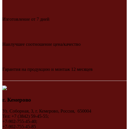
Изготовление от 7 дней
Наилучшее соотношение цена/качество
Гарантия на продукцию и монтаж 12 месяцев
г. Кемерово
Ул. Соборная, 3, г. Кемерово, Россия, 650004
Тел: +7 (3842) 59-45-55;
+7-902-755-45-40;
+7-902-755-45-85