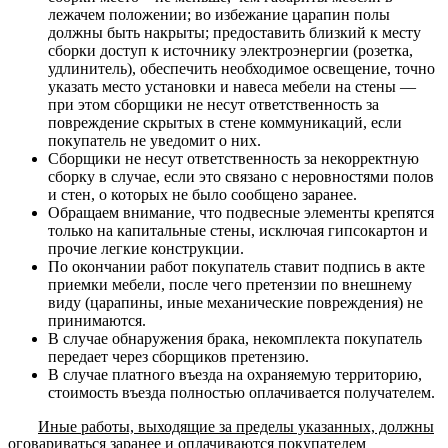
лежачем положении; во избежание царапин полы
должны быть накрыты; предоставить близкий к месту
сборки доступ к источнику электроэнергии (розетка,
удлинитель), обеспечить необходимое освещение, точно
указать место установки и навеса мебели на стены —
при этом сборщики не несут ответственность за
повреждение скрытых в стене коммуникаций, если
покупатель не уведомит о них.
Сборщики не несут ответственность за некорректную
сборку в случае, если это связано с неровностями полов
и стен, о которых не было сообщено заранее.
Обращаем внимание, что подвесные элементы крепятся
только на капитальные стены, исключая гипсокартон и
прочие легкие конструкции.
По окончании работ покупатель ставит подпись в акте
приемки мебели, после чего претензии по внешнему
виду (царапины, иные механические повреждения) не
принимаются.
В случае обнаружения брака, некомплекта покупатель
передает через сборщиков претензию.
В случае платного въезда на охраняемую территорию,
стоимость въезда полностью оплачивается получателем.
Иные работы, выходящие за пределы указанных, должны
оговариваться заранее и оплачиваются покупателем