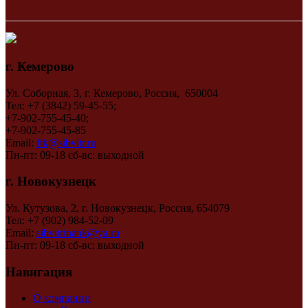
г. Кемерово
Ул. Соборная, 3, г. Кемерово, Россия, 650004
Тел: +7 (3842) 59-45-55;
+7-902-755-45-40;
+7-902-755-45-85
Email:
ftk@sibvitr.ru
Пн-пт: 09-18 сб-вс: выходной
г. Новокузнецк
Ул. Кутузова, 2, г. Новокузнецк, Россия, 654079
Тел: +7 (902) 984-52-09
Email:
sibvitrinank@ya.ru
Пн-пт: 09-18 сб-вс: выходной
Навигация
О компании