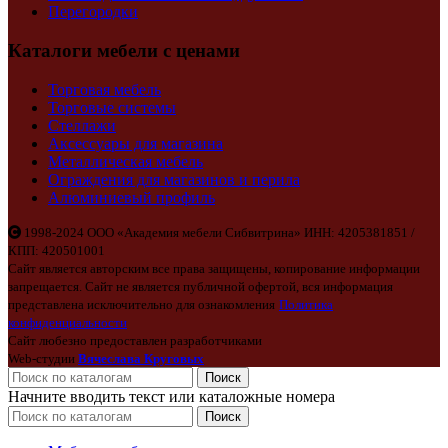
Перегородки
Каталоги мебели с ценами
Торговая мебель
Торговые системы
Стеллажи
Аксессуары для магазина
Металлическая мебель
Ограждения для магазинов и перила
Алюминиевый профиль
1998-2024 ООО «Академия мебели Сибвитрина» ИНН: 4205381851 /
КПП: 420501001
Сайт является авторским все права защищены, копирование информации
запрещается. Сайт не является публичной офертой, вся информация
представлена исключительно для ознакомления
Политика
конфиденциальности
Сайт любезно предоставлен разработчиками
Web-студии
Вячеслава Круговых
Поиск
Начните вводить текст или каталожные номера
Поиск