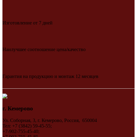
Изготовление от 7 дней
Наилучшее соотношение цена/качество
Гарантия на продукцию и монтаж 12 месяцев
г. Кемерово
Ул. Соборная, 3, г. Кемерово, Россия, 650004
Тел: +7 (3842) 59-45-55;
+7-902-755-45-40;
+7-902-755-45-85