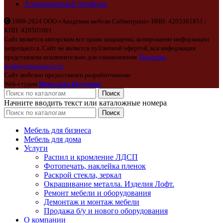
Алюминиевый профиль
1998-2024 ООО «Академия мебели Сибвитрина» ИНН: 4205381851 /
КПП: 420501001
Сайт является авторским все права защищены, копирование информации
запрещается. Сайт не является публичной офертой, вся информация
представлена исключительно для ознакомления
Политика
конфиденциальности
Сайт любезно предоставлен разработчиками
Web-студии
Вячеслава Круговых
Поиск
Начните вводить текст или каталожные номера
Поиск
Мебель для бизнеса
Мебель для дома
Услуги
Распил и кромление ЛДСП
Фотопечать, наклейка пленок
Раскрой стекла, зеркал
Окрашивание металла. Изделия Лофт.
Ремонт мебели и оборудования
Демонтаж и монтаж мебели
Продажа б/у и нового оборудования
О компании