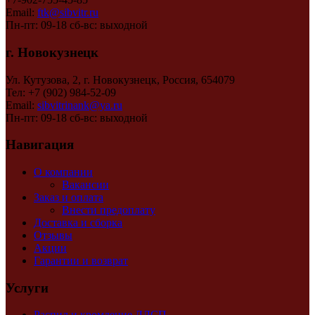
Email:
ftk@sibvitr.ru
Пн-пт: 09-18 сб-вс: выходной
г. Новокузнецк
Ул. Кутузова, 2, г. Новокузнецк, Россия, 654079
Тел: +7 (902) 984-52-09
Email:
sibvitrinank@ya.ru
Пн-пт: 09-18 сб-вс: выходной
Навигация
О компании
Вакансии
Заказ и оплата
Внести предоплату
Доставка и сборка
Отзывы
Акции
Гарантии и возврат
Услуги
Распил и кромление ЛДСП