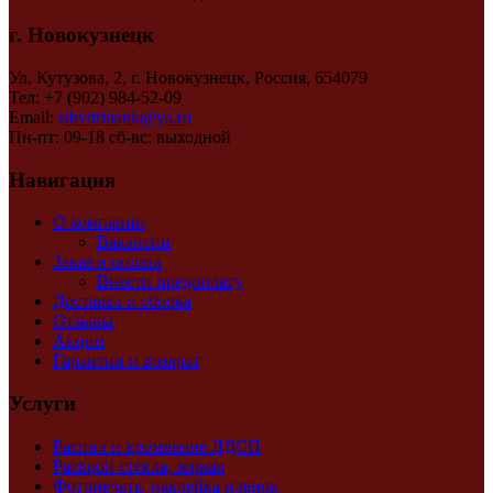
г. Новокузнецк
Ул. Кутузова, 2, г. Новокузнецк, Россия, 654079
Тел: +7 (902) 984-52-09
Email:
sibvitrinank@ya.ru
Пн-пт: 09-18 сб-вс: выходной
Навигация
О компании
Вакансии
Заказ и оплата
Внести предоплату
Доставка и сборка
Отзывы
Акции
Гарантии и возврат
Услуги
Распил и кромление ЛДСП
Раскрой стекла, зеркал
Фотопечать, наклейка пленок