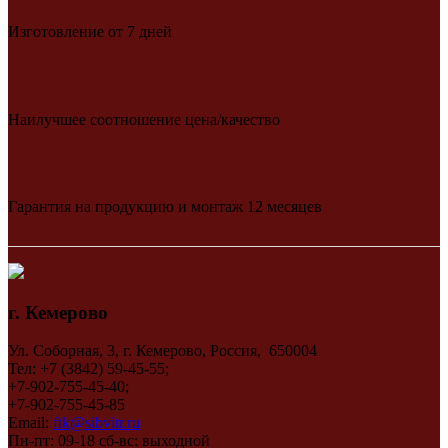
Изготовление от 7 дней
Наилучшее соотношение цена/качество
Гарантия на продукцию и монтаж 12 месяцев
г. Кемерово
Ул. Соборная, 3, г. Кемерово, Россия, 650004
Тел: +7 (3842) 59-45-55;
+7-902-755-45-40;
+7-902-755-45-85
Email:
ftk@sibvitr.ru
Пн-пт: 09-18 сб-вс: выходной