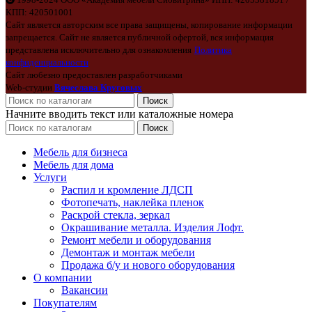
КПП: 420501001
Сайт является авторским все права защищены, копирование информации
запрещается. Сайт не является публичной офертой, вся информация
представлена исключительно для ознакомления
Политика
конфиденциальности
Сайт любезно предоставлен разработчиками
Web-студии
Вячеслава Круговых
Поиск
Начните вводить текст или каталожные номера
Поиск
Мебель для бизнеса
Мебель для дома
Услуги
Распил и кромление ЛДСП
Фотопечать, наклейка пленок
Раскрой стекла, зеркал
Окрашивание металла. Изделия Лофт.
Ремонт мебели и оборудования
Демонтаж и монтаж мебели
Продажа б/у и нового оборудования
О компании
Вакансии
Покупателям