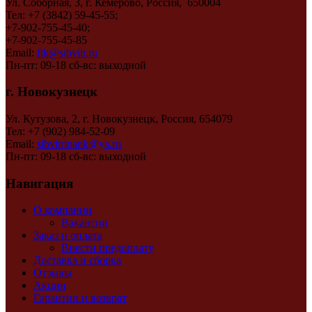
Ул. Соборная, 3, г. Кемерово, Россия, 650004
Тел: +7 (3842) 59-45-55;
+7-902-755-45-40;
+7-902-755-45-85
Email:
ftk@sibvitr.ru
Пн-пт: 09-18 сб-вс: выходной
г. Новокузнецк
Ул. Кутузова, 2, г. Новокузнецк, Россия, 654079
Тел: +7 (902) 984-52-09
Email:
sibvitrinank@ya.ru
Пн-пт: 09-18 сб-вс: выходной
Навигация
О компании
Вакансии
Заказ и оплата
Внести предоплату
Доставка и сборка
Отзывы
Акции
Гарантии и возврат