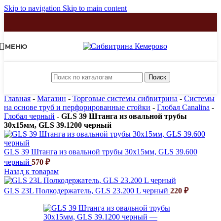
Skip to navigation
Skip to main content
МЕНЮ
Поиск
Главная
-
Магазин
-
Торговые системы сибвитрина
-
Системы
на основе труб и перфорированные стойки
-
Глобал Canalina
-
Глобал черный
-
GLS 39 Штанга из овальной трубы
30х15мм, GLS 39.1200 черный
GLS 39 Штанга из овальной трубы 30х15мм, GLS 39.600
черный
570
₽
Назад к товарам
GLS 23L Полкодержатель, GLS 23.200 L черный
220
₽