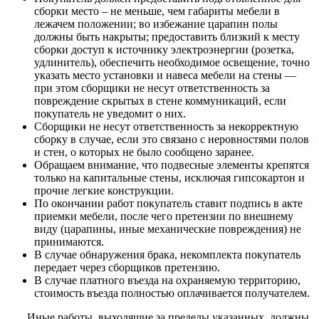
сборки место – не меньше, чем габариты мебели в
лежачем положении; во избежание царапин полы
должны быть накрыты; предоставить близкий к месту
сборки доступ к источнику электроэнергии (розетка,
удлинитель), обеспечить необходимое освещение, точно
указать место установки и навеса мебели на стены —
при этом сборщики не несут ответственность за
повреждение скрытых в стене коммуникаций, если
покупатель не уведомит о них.
Сборщики не несут ответственность за некорректную
сборку в случае, если это связано с неровностями полов
и стен, о которых не было сообщено заранее.
Обращаем внимание, что подвесные элементы крепятся
только на капитальные стены, исключая гипсокартон и
прочие легкие конструкции.
По окончании работ покупатель ставит подпись в акте
приемки мебели, после чего претензии по внешнему
виду (царапины, иные механические повреждения) не
принимаются.
В случае обнаружения брака, некомплекта покупатель
передает через сборщиков претензию.
В случае платного въезда на охраняемую территорию,
стоимость въезда полностью оплачивается получателем.
Иные работы, выходящие за пределы указанных, должны