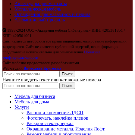
Аксессуары для магазина
Металлическая мебель
Ограждения для магазинов и перила
Алюминиевый профиль
1998-2024 ООО «Академия мебели Сибвитрина» ИНН: 4205381851 /
КПП: 420501001
Сайт является авторским все права защищены, копирование информации
запрещается. Сайт не является публичной офертой, вся информация
представлена исключительно для ознакомления
Политика
конфиденциальности
Сайт любезно предоставлен разработчиками
Web-студии
Вячеслава Круговых
Поиск
Начните вводить текст или каталожные номера
Поиск
Мебель для бизнеса
Мебель для дома
Услуги
Распил и кромление ЛДСП
Фотопечать, наклейка пленок
Раскрой стекла, зеркал
Окрашивание металла. Изделия Лофт.
Ремонт мебели и оборудования