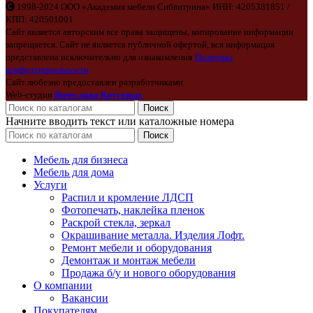
1998-2024 ООО «Академия мебели Сибвитрина» ИНН: 4205381851 /
КПП: 420501001
Сайт является авторским все права защищены, копирование информации
запрещается. Сайт не является публичной офертой, вся информация
представлена исключительно для ознакомления
Политика
конфиденциальности
Сайт любезно предоставлен разработчиками
Web-студии
Вячеслава Круговых
Поиск
Начните вводить текст или каталожные номера
Поиск
Мебель для бизнеса
Мебель для дома
Услуги
Распил и кромление ЛДСП
Фотопечать, наклейка пленок
Раскрой стекла, зеркал
Окрашивание металла. Изделия Лофт.
Ремонт мебели и оборудования
Демонтаж и монтаж мебели
Продажа б/у и нового оборудования
О компании
Вакансии
Покупателям