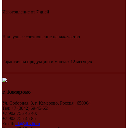
Изготовление от 7 дней
Наилучшее соотношение цена/качество
Гарантия на продукцию и монтаж 12 месяцев
г. Кемерово
Ул. Соборная, 3, г. Кемерово, Россия, 650004
Тел: +7 (3842) 59-45-55;
+7-902-755-45-40;
+7-902-755-45-85
Email:
ftk@sibvitr.ru