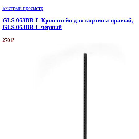
Быстрый просмотр
GLS 063BR-L Кронштейн для корзины правый,
GLS 063BR-L черный
270
₽