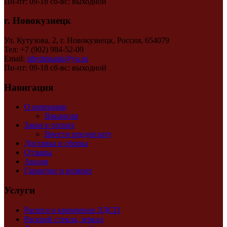
Пн-пт: 09-18 сб-вс: выходной
г. Новокузнецк
Ул. Кутузова, 2, г. Новокузнецк, Россия, 654079
Тел: +7 (902) 984-52-09
Email:
sibvitrinank@ya.ru
Пн-пт: 09-18 сб-вс: выходной
Навигация
О компании
Вакансии
Заказ и оплата
Внести предоплату
Доставка и сборка
Отзывы
Акции
Гарантии и возврат
Услуги
Распил и кромление ЛДСП
Раскрой стекла, зеркал