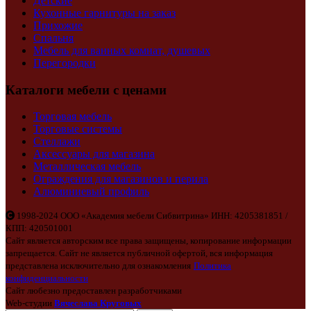
Детские
Кухонные гарнитуры на заказ
Прихожие
Спальня
Мебель для ванных комнат, душевых
Перегородки
Каталоги мебели с ценами
Торговая мебель
Торговые системы
Стеллажи
Аксессуары для магазина
Металлическая мебель
Ограждения для магазинов и перила
Алюминиевый профиль
1998-2024 ООО «Академия мебели Сибвитрина» ИНН: 4205381851 /
КПП: 420501001
Сайт является авторским все права защищены, копирование информации
запрещается. Сайт не является публичной офертой, вся информация
представлена исключительно для ознакомления
Политика
конфиденциальности
Сайт любезно предоставлен разработчиками
Web-студии
Вячеслава Круговых