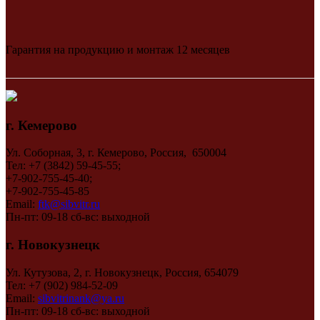
Гарантия на продукцию и монтаж 12 месяцев
г. Кемерово
Ул. Соборная, 3, г. Кемерово, Россия, 650004
Тел: +7 (3842) 59-45-55;
+7-902-755-45-40;
+7-902-755-45-85
Email:
ftk@sibvitr.ru
Пн-пт: 09-18 сб-вс: выходной
г. Новокузнецк
Ул. Кутузова, 2, г. Новокузнецк, Россия, 654079
Тел: +7 (902) 984-52-09
Email:
sibvitrinank@ya.ru
Пн-пт: 09-18 сб-вс: выходной