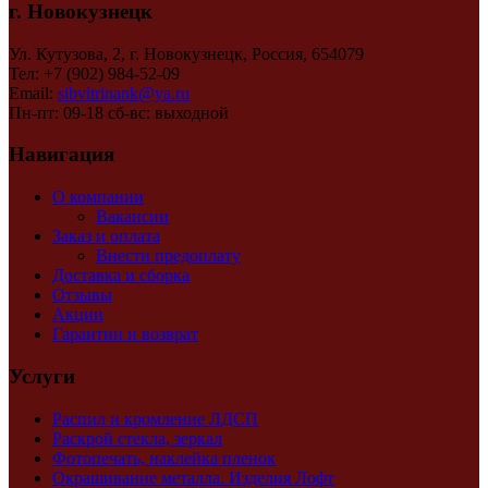
г. Новокузнецк
Ул. Кутузова, 2, г. Новокузнецк, Россия, 654079
Тел: +7 (902) 984-52-09
Email:
sibvitrinank@ya.ru
Пн-пт: 09-18 сб-вс: выходной
Навигация
О компании
Вакансии
Заказ и оплата
Внести предоплату
Доставка и сборка
Отзывы
Акции
Гарантии и возврат
Услуги
Распил и кромление ЛДСП
Раскрой стекла, зеркал
Фотопечать, наклейка пленок
Окрашивание металла. Изделия Лофт