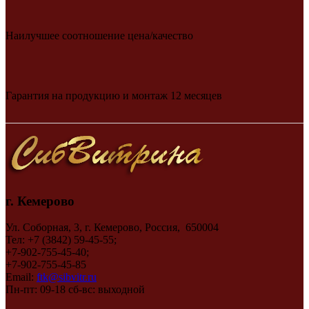
Наилучшее соотношение цена/качество
Гарантия на продукцию и монтаж 12 месяцев
г. Кемерово
Ул. Соборная, 3, г. Кемерово, Россия, 650004
Тел: +7 (3842) 59-45-55;
+7-902-755-45-40;
+7-902-755-45-85
Email:
ftk@sibvitr.ru
Пн-пт: 09-18 сб-вс: выходной