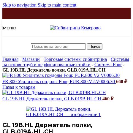
Skip to navigation
Skip to main content
МЕНЮ
Поиск
Главная
-
Магазин
-
Торговые системы сибвитрина
-
Системы
на основе труб и перфорированные стойки
-
Система Four
-
GL 19B.HL Держатель полки, GLB.019A.HL.CH
FR 800 Усилитель гондолы Four, FUR.800.V2.V0006.30
660
₽
Назад к товарам
GL 19B.HL Держатель полки, GLB.019B.HL.CH
460
₽
GL 19B.HL Держатель полки,
GLB.019A.HL.CH