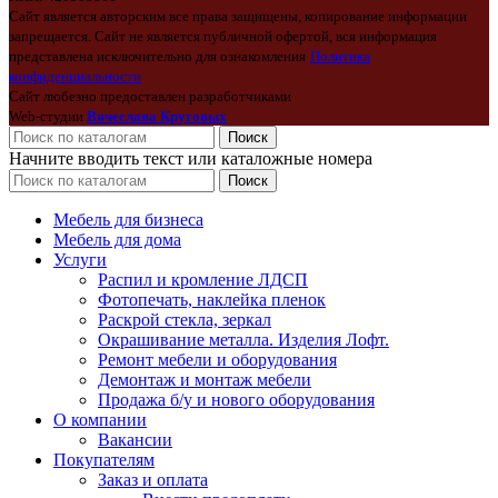
Сайт является авторским все права защищены, копирование информации
запрещается. Сайт не является публичной офертой, вся информация
представлена исключительно для ознакомления
Политика
конфиденциальности
Сайт любезно предоставлен разработчиками
Web-студии
Вячеслава Круговых
Поиск
Начните вводить текст или каталожные номера
Поиск
Мебель для бизнеса
Мебель для дома
Услуги
Распил и кромление ЛДСП
Фотопечать, наклейка пленок
Раскрой стекла, зеркал
Окрашивание металла. Изделия Лофт.
Ремонт мебели и оборудования
Демонтаж и монтаж мебели
Продажа б/у и нового оборудования
О компании
Вакансии
Покупателям
Заказ и оплата