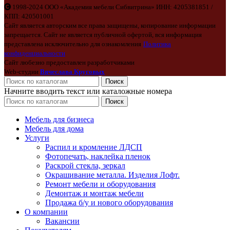
1998-2024 ООО «Академия мебели Сибвитрина» ИНН: 4205381851 /
КПП: 420501001
Сайт является авторским все права защищены, копирование информации
запрещается. Сайт не является публичной офертой, вся информация
представлена исключительно для ознакомления
Политика
конфиденциальности
Сайт любезно предоставлен разработчиками
Web-студии
Вячеслава Круговых
Поиск
Начните вводить текст или каталожные номера
Поиск
Мебель для бизнеса
Мебель для дома
Услуги
Распил и кромление ЛДСП
Фотопечать, наклейка пленок
Раскрой стекла, зеркал
Окрашивание металла. Изделия Лофт.
Ремонт мебели и оборудования
Демонтаж и монтаж мебели
Продажа б/у и нового оборудования
О компании
Вакансии