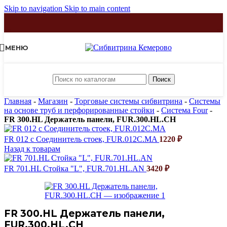
Skip to navigation
Skip to main content
МЕНЮ
Поиск
Главная
-
Магазин
-
Торговые системы сибвитрина
-
Системы
на основе труб и перфорированные стойки
-
Система Four
-
FR 300.HL Держатель панели, FUR.300.HL.CH
FR 012 c Соединитель стоек, FUR.012C.MA
1220
₽
Назад к товарам
FR 701.HL Стойка "L", FUR.701.HL.AN
3420
₽
FR 300.HL Держатель панели,
FUR.300.HL.CH