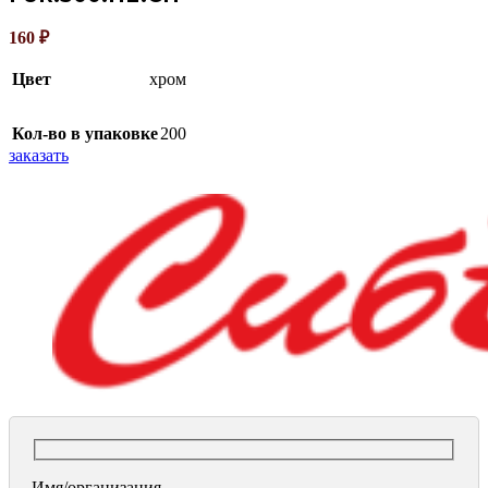
160
₽
Цвет
хром
Кол-во в упаковке
200
заказать
Имя/организация