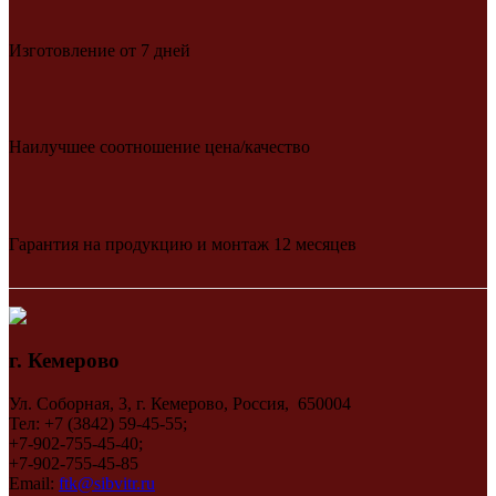
Изготовление от 7 дней
Наилучшее соотношение цена/качество
Гарантия на продукцию и монтаж 12 месяцев
г. Кемерово
Ул. Соборная, 3, г. Кемерово, Россия, 650004
Тел: +7 (3842) 59-45-55;
+7-902-755-45-40;
+7-902-755-45-85
Email:
ftk@sibvitr.ru