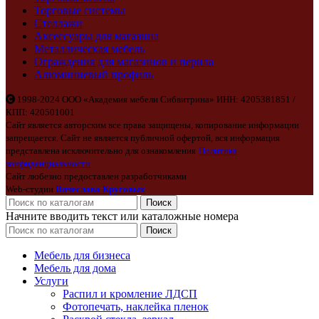
Торговые системы
Стеллажи
Аксессуары для магазина
Металлическая мебель
Ограждения для магазинов и перила
Алюминиевый профиль
1998-2024 ООО «Академия мебели Сибвитрина» ИНН: 4205381851 /
КПП: 420501001
Сайт является авторским все права защищены, копирование информации
запрещается. Сайт не является публичной офертой, вся информация
представлена исключительно для ознакомления
Политика
конфиденциальности
Сайт любезно предоставлен разработчиками
Web-студии
Вячеслава Круговых
Поиск
Начните вводить текст или каталожные номера
Поиск
Мебель для бизнеса
Мебель для дома
Услуги
Распил и кромление ЛДСП
Фотопечать, наклейка пленок