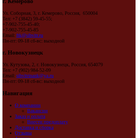
г. Кемерово
Ул. Соборная, 3, г. Кемерово, Россия, 650004
Тел: +7 (3842) 59-45-55;
+7-902-755-45-40;
+7-902-755-45-85
Email:
ftk@sibvitr.ru
Пн-пт: 09-18 сб-вс: выходной
г. Новокузнецк
Ул. Кутузова, 2, г. Новокузнецк, Россия, 654079
Тел: +7 (902) 984-52-09
Email:
sibvitrinank@ya.ru
Пн-пт: 09-18 сб-вс: выходной
Навигация
О компании
Вакансии
Заказ и оплата
Внести предоплату
Доставка и сборка
Отзывы