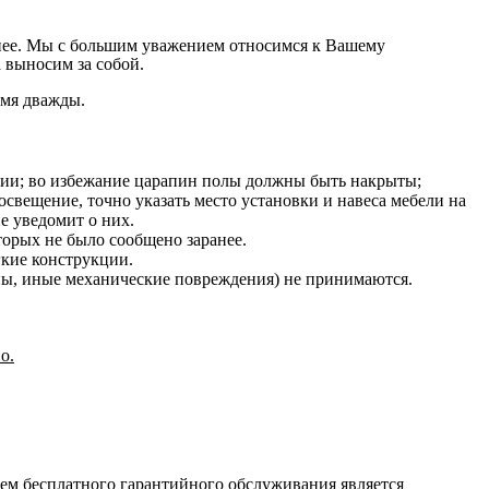
на нее. Мы с большим уважением относимся к Вашему
 выносим за собой.
емя дважды.
нии; во избежание царапин полы должны быть накрыты;
освещение, точно указать место установки и навеса мебели на
е уведомит о них.
оторых не было сообщено заранее.
гкие конструкции.
ины, иные механические повреждения) не принимаются.
о.
ием бесплатного гарантийного обслуживания является