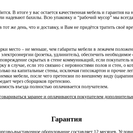
бится. В итоге у вас остается качественная мебель и гарантия 
и надевают бахилы. Всю упаковку и “рабочий мусор” мы всегда
в тот же день, что и доставку, и Вам не придётся тратить своё вр
орки место – не меньше, чем габариты мебели в лежачем положе
 электроэнергии (розетка, удлинитель), обеспечить необходимое 
 повреждение скрытых в стене коммуникаций, если покупатель н
у в случае, если это связано с неровностями полов и стен, о к
лько на капитальные стены, исключая гипсокартон и прочие ле
риемки мебели, после чего претензии по внешнему виду (царап
редает через сборщиков претензию.
оимость въезда полностью оплачивается получателем.
овариваться заранее и оплачиваются покупателем дополнительн
Гарантия
оргово-выставочное оборудование составляет 12 месяцев. Услов