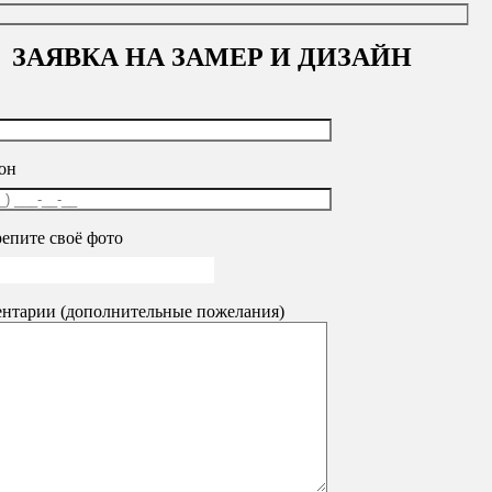
ЗАЯВКА НА ЗАМЕР И ДИЗАЙН
г. Кемерово
ул. Соборная, 3
г. Новокузнецк,
ул. Кутузова, 
+7 (902) 755-45-55
+7 (902) 984-52-09
ftk@sibvitr.ru
sibvitrinank@ya.ru
он
Пн-пт: 09-18 сб-вс: выходной
Пн-пт: 09-18 сб-вс: выходной
епите своё фото
олит», 1600х16х340 мм, цвет серый (КОМПЛЕКТ)
нтарии (дополнительные пожелания)