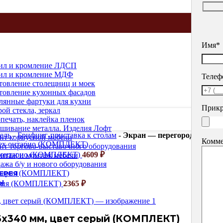
Имя*
ил и кромление ЛДСП
ил и кромление МДФ
Телеф
товление столещниц и моек
товление кухонных фасадов
лянные фартуки для кухни
Прикр
рой стекла, зеркал
печать, наклейка пленок
шивание металла. Изделия Лофт
ель
-
Брифинг-приставка к столам
-
Экран — перегородка «Мон
нт корпусной мебели
Комме
нт торгово-выставочного оборудования
ех онтарио (КОМПЛЕКТ)
4609
₽
нтаж и монтаж мебели
ажа б/у и нового оборудования
ЕРЕЯ
Ы
авария (КОМПЛЕКТ)
2365
₽
6х340 мм, цвет серый (КОМПЛЕКТ)