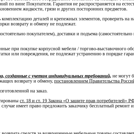
ний по вине Покупателя. Гарантия не распространяется на есте
кновением жидкости, грязи и других посторонних предметов.
комплектацию деталей и крепежных элементов, проверить на нал
борки возврату и обмену не подлежат.
остоятельно покупателем), доставки и подъема (самостоятельно
нные при покупке корпусной мебели / торгово-выставочного об
татки или повреждения, не подлежат устранению в порядке гара
, созданные с учетом индивидуальных требований,
не могут 
жащих возврату и обмену,
постановлением Правительства Российс
изготовленной на заказ.
нтированы
ст. 18 и ст. 19 Закона «О защите прав потребителей» Р
м случае имеет право предложить заказчику бесплатный ремонт и
к возврата средств за возвращенные мебельные товары составляет