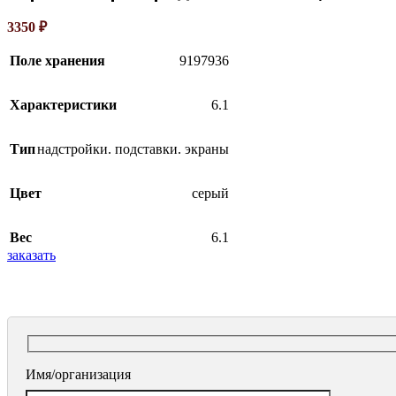
3350
₽
Поле хранения
9197936
Характеристики
6.1
Тип
надстройки. подставки. экраны
Цвет
серый
Вес
6.1
заказать
Имя/организация